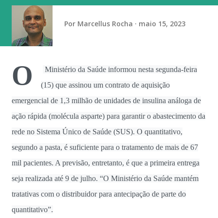
da mama e o tratamento de diferentes alterações na
estrutura da mama. O levantamento mostra que, em dez
Por
Marcellus Rocha
maio 15, 2023
anos, o SUS aprovou 90.648 cirurgias plásticas ...
O
Ministério da Saúde informou nesta segunda-feira
(15) que assinou um contrato de aquisição
emergencial de 1,3 milhão de unidades de insulina análoga de
ação rápida (molécula asparte) para garantir o abastecimento da
rede no Sistema Único de Saúde (SUS). O quantitativo,
segundo a pasta, é suficiente para o tratamento de mais de 67
mil pacientes. A previsão, entretanto, é que a primeira entrega
seja realizada até 9 de julho. “O Ministério da Saúde mantém
tratativas com o distribuidor para antecipação de parte do
quantitativo”.