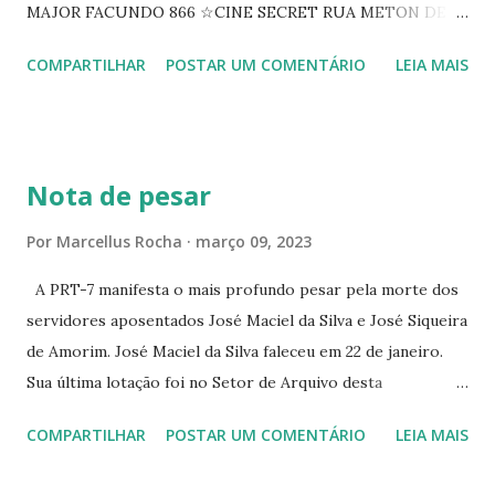
MAJOR FACUNDO 866 ☆CINE SECRET RUA METON DE
ALENCAR 607 ☆CINE SEDUÇÃO RUA FLORIANO
COMPARTILHAR
POSTAR UM COMENTÁRIO
LEIA MAIS
PEIXOTO 1307 ☆CINE IRIS RUA FLORIANO PEIXOTO 1206
CONTINUAÇÃO ☆CINE ENCONTRO RUA BARÃO DO RIO
BRANCO 1697 ☆CINE HOUSE RUA MENTON DE ALENCAR
363 ☆CINE LOVE STAR RUA MAJOR FACUNDO 1322
Nota de pesar
☆CINE VIP CLUBE RUA 24 DE MAIO 825 ☆CINE ECLIPSE
RUA ASSUNÇÃO 387 ☆CINE ERÓTICO RUA ASSUNÇÃO
Por
Marcellus Rocha
março 09, 2023
344 ☆CINE EROS RUA ASSUNÇÃO 340
A PRT-7 manifesta o mais profundo pesar pela morte dos
servidores aposentados José Maciel da Silva e José Siqueira
de Amorim. José Maciel da Silva faleceu em 22 de janeiro.
Sua última lotação foi no Setor de Arquivo desta
Procuradoria Regional do Trabalho. O servidor José
COMPARTILHAR
POSTAR UM COMENTÁRIO
LEIA MAIS
Siqueira Amorim faleceu em 28 de fevereiro e encerrou a
carreira na Secretaria da Coordenadoria de 2º Grau. Ao