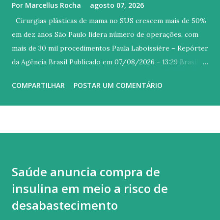
Por
Marcellus Rocha
agosto 07, 2026
Cirurgias plásticas de mama no SUS crescem mais de 50%
em dez anos São Paulo lidera número de operações, com
mais de 30 mil procedimentos Paula Laboissière – Repórter
da Agência Brasil Publicado em 07/08/2026 - 13:29 Brasília
© Fabio Rodrigues-Pozzebom/ Agência Brasil Versão em
COMPARTILHAR
POSTAR UM COMENTÁRIO
áudio O volume de cirurgias plásticas mamárias feitas no
Sistema Único de Saúde (SUS) cresceu 54,3% entre 2016 e
2025, passando de 9 mil para 14.213. Em 2020, ápice da crise
sanitária causada pela covid-19 , foram contabilizadas
apenas 4.547 operações de mama, a metade do que vinha
sendo praticado rotineiramente. Os números fazem parte
Saúde anuncia compra de
de um levantamento divulgado pela Sociedade Brasileira de
insulina em meio a risco de
Cirurgia Plástica - Regional Rio de Janeiro (SBCP-RJ) ,
durante a 45ª Jornada Carioca de Cirurgia Plástica. O
desabastecimento
cálculo inclui procedimentos indicados para reconstrução