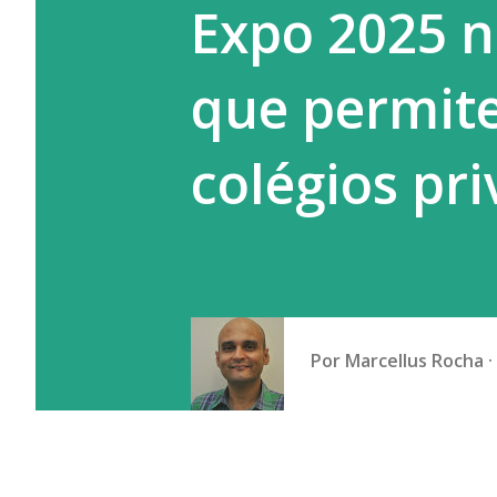
Expo 2025 n
a prática do empregador que g
que permit
colégios pr
Por
Marcellus Rocha