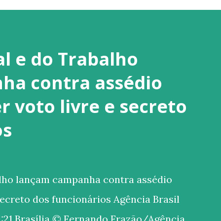
al e do Trabalho
ha contra assédio
 voto livre e secreto
os
alho lançam campanha contra assédio
secreto dos funcionários Agência Brasil
:21 Brasília © Fernando Frazão/Agência