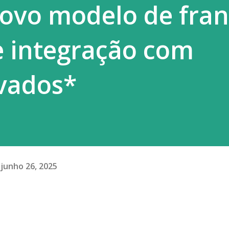
ovo modelo de fra
era esse constrang...
e integração com
ivados*
junho 26, 2025