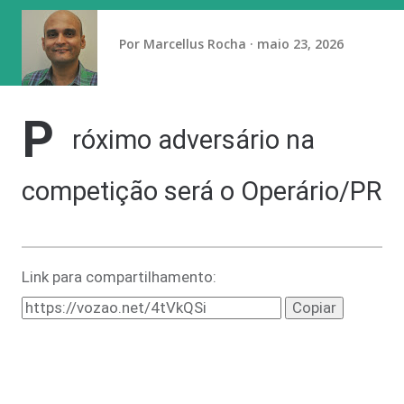
senador Flávio Bolsonaro (PL-RJ), candidato à Presidência
nas eleições deste ano, ter publicado nas redes sociais uma
Por
Marcellus Rocha
maio 23, 2026
carta manuscrita assinada pelo pai...
P
róximo adversário na
competição será o Operário/PR
Link para compartilhamento:
Copiar