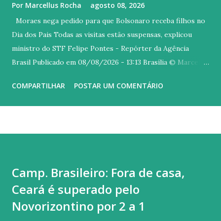
Por
Marcellus Rocha
agosto 08, 2026
Moraes nega pedido para que Bolsonaro receba filhos no
Dia dos Pais Todas as visitas estão suspensas, explicou
ministro do STF Felipe Pontes - Repórter da Agência
Brasil Publicado em 08/08/2026 - 13:13 Brasília © Marcello
Casal Jr/ Agência Brasil Versão em áudio O ministro
COMPARTILHAR
POSTAR UM COMENTÁRIO
Alexandre de Moraes, do Supremo Tribunal Federal (STF)
rejeitou neste sábado (8) um pedido para que o ex-
presidente Jair Bolsonaro receba os filhos no Dia dos Pais
em sua casa, onde ele cumpre a pena de 27 anos e três de
reclusão a qual foi condenado por liderar uma tentativa de
golpe de Estado. O ministro citou decisão anterior, em que
Camp. Brasileiro: Fora de casa,
suspendeu todas as visitas a Bolsonaro, com a exceção da
Ceará é superado pelo
equipe médica e de advogados. A medida foi tomada diante
do descumprimento das condições para a prisão domiciliar,
Novorizontino por 2 a 1
afirmou ministro. A proibição das visitas ocorreu após o