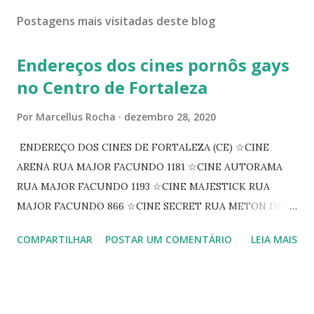
Postagens mais visitadas deste blog
Endereços dos cines pornôs gays
no Centro de Fortaleza
Por
Marcellus Rocha
dezembro 28, 2020
ENDEREÇO DOS CINES DE FORTALEZA (CE) ☆CINE
ARENA RUA MAJOR FACUNDO 1181 ☆CINE AUTORAMA
RUA MAJOR FACUNDO 1193 ☆CINE MAJESTICK RUA
MAJOR FACUNDO 866 ☆CINE SECRET RUA METON DE
ALENCAR 607 ☆CINE SEDUÇÃO RUA FLORIANO
COMPARTILHAR
POSTAR UM COMENTÁRIO
LEIA MAIS
PEIXOTO 1307 ☆CINE IRIS RUA FLORIANO PEIXOTO 1206
CONTINUAÇÃO ☆CINE ENCONTRO RUA BARÃO DO RIO
BRANCO 1697 ☆CINE HOUSE RUA MENTON DE ALENCAR
363 ☆CINE LOVE STAR RUA MAJOR FACUNDO 1322