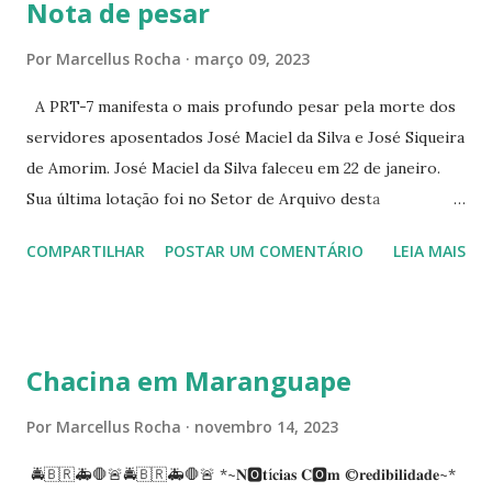
Nota de pesar
☆CINE VIP CLUBE RUA 24 DE MAIO 825 ☆CINE ECLIPSE
RUA ASSUNÇÃO 387 ☆CINE ERÓTICO RUA ASSUNÇÃO
Por
Marcellus Rocha
março 09, 2023
344 ☆CINE EROS RUA ASSUNÇÃO 340
A PRT-7 manifesta o mais profundo pesar pela morte dos
servidores aposentados José Maciel da Silva e José Siqueira
de Amorim. José Maciel da Silva faleceu em 22 de janeiro.
Sua última lotação foi no Setor de Arquivo desta
Procuradoria Regional do Trabalho. O servidor José
COMPARTILHAR
POSTAR UM COMENTÁRIO
LEIA MAIS
Siqueira Amorim faleceu em 28 de fevereiro e encerrou a
carreira na Secretaria da Coordenadoria de 2º Grau. Ao
tempo em que se solidariza com os familiares e amigos, a
PRT-7 reconhece a valorosa contribuição de ambos
Chacina em Maranguape
enquanto atuaram nesta instituição.
Por
Marcellus Rocha
novembro 14, 2023
🚔🇧🇷🚑🛑🚨🚔🇧🇷🚑🛑🚨 *~𝐍🅾️𝐭í𝐜𝐢𝐚𝐬 𝐂🅾️𝐦 ©️𝐫𝐞𝐝𝐢𝐛𝐢𝐥𝐢𝐝𝐚𝐝𝐞~*