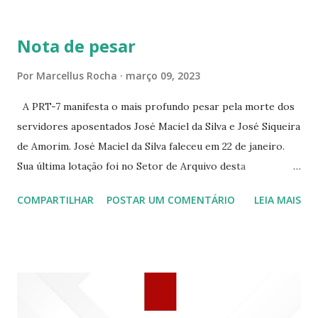
BRANCO 1697 ☆CINE HOUSE RUA MENTON DE ALENCAR
363 ☆CINE LOVE STAR RUA MAJOR FACUNDO 1322
Nota de pesar
☆CINE VIP CLUBE RUA 24 DE MAIO 825 ☆CINE ECLIPSE
RUA ASSUNÇÃO 387 ☆CINE ERÓTICO RUA ASSUNÇÃO
Por
Marcellus Rocha
março 09, 2023
344 ☆CINE EROS RUA ASSUNÇÃO 340
A PRT-7 manifesta o mais profundo pesar pela morte dos
servidores aposentados José Maciel da Silva e José Siqueira
de Amorim. José Maciel da Silva faleceu em 22 de janeiro.
Sua última lotação foi no Setor de Arquivo desta
Procuradoria Regional do Trabalho. O servidor José
COMPARTILHAR
POSTAR UM COMENTÁRIO
LEIA MAIS
Siqueira Amorim faleceu em 28 de fevereiro e encerrou a
carreira na Secretaria da Coordenadoria de 2º Grau. Ao
tempo em que se solidariza com os familiares e amigos, a
PRT-7 reconhece a valorosa contribuição de ambos
enquanto atuaram nesta instituição.