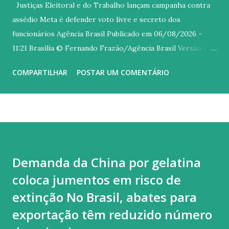
Justiças Eleitoral e do Trabalho lançam campanha contra
assédio Meta é defender voto livre e secreto dos
funcionários Agência Brasil Publicado em 06/08/2026 -
11:21 Brasília © Fernando Frazão/Agência Brasil Versão em
áudio O Tribunal Superior Eleitoral (TSE), o Tribunal
COMPARTILHAR
POSTAR UM COMENTÁRIO
Superior do Trabalho (TST) e o Ministério Público do
Trabalho (MPT) lançaram nesta quinta-feira (6) uma
mobilização nacional conjunta contra o assédio eleitoral de
patrões sobre os empregados. Com o slogan No meu voto
mando eu , a campanha Aliança pelo Voto Livre e Secreto é
voltada a prevenir e combater atos de empregadores,
Demanda da China por gelatina
superiores e colegas que busquem influenciar o voto livre e
coloca jumentos em risco de
secreto de funcionários. O assédio eleitoral ocorre quando
alguém utiliza sua posição de poder no ambiente de
extinção No Brasil, abates para
trabalho para influenciar, constranger ou pressionar
exportação têm reduzido número
trabalhadores a votar, deixar de votar ou apoiar