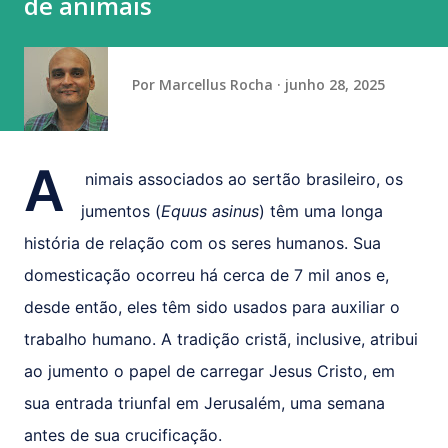
de animais
determinado candidato, partido ou posicionamento
político. “É a prática do empregador que gera esse
constrang...
Por
Marcellus Rocha
junho 28, 2025
A
nimais associados ao sertão brasileiro, os
jumentos (
Equus asinus
) têm uma longa
história de relação com os seres humanos. Sua
domesticação ocorreu há cerca de 7 mil anos e,
desde então, eles têm sido usados para auxiliar o
trabalho humano. A tradição cristã, inclusive, atribui
ao jumento o papel de carregar Jesus Cristo, em
sua entrada triunfal em Jerusalém, uma semana
antes de sua crucificação.