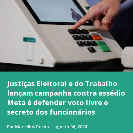
Justiças Eleitoral e do Trabalho
lançam campanha contra assédio
Meta é defender voto livre e
secreto dos funcionários
Por
Marcellus Rocha
agosto 06, 2026