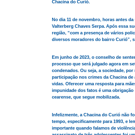
Chacina do Curió.
No dia 11 de novembro, horas antes da C
Valterberg Chaves Serpa. Após essa su
região, “com a presença de vários polic
diversos moradores do bairro Curió”,
Em junho de 2023, o conselho de sent
processo que será julgado agora em set
condenados. Ou seja, a sociedade, por 
participação nos crimes da Chacina de 
vidas.
Oferecer uma resposta para mães,
impunidade dos fatos é uma obrigação 
cearense, que segue mobilizada.
Infelizmente, a Chacina do Curió não f
tempo, especificamente para 1993, e l
importante quando falamos de violência 
assassinato de três adolescentes foi um