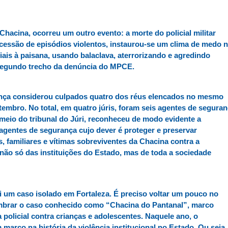
hacina, ocorreu um outro evento: a morte do policial militar
cessão de episódios violentos, instaurou-se um clima de medo 
iais à paisana, usando balaclava, aterrorizando e agredindo
 segundo trecho da denúncia do MPCE.
ença considerou culpados quatro dos réus elencados no mesmo
embro. No total, em quatro júris, foram seis agentes de segura
meio do tribunal do Júri, reconheceu de modo evidente a
agentes de segurança cujo dever é proteger e preservar
 familiares e vítimas sobreviventes da Chacina contra a
não só das instituições do Estado, mas de toda a sociedade
oi um caso isolado em Fortaleza. É preciso voltar um pouco no
embrar o caso conhecido como “Chacina do Pantanal”, marco
policial contra crianças e adolescentes. Naquele ano, o
 marco na história da violência institucional no Estado. Ou seja,