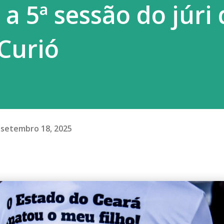
a 5ª sessão do júri
co, na edição de 2012, realizada em Do...
Curió
setembro 18, 2025