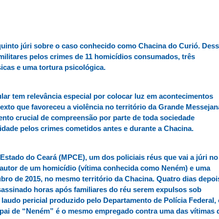
uinto júri sobre o caso conhecido como Chacina do Curió. Des
 militares pelos crimes de 11 homicídios consumados, três
ísicas e uma tortura psicológica.
ular tem relevância especial por colocar luz em acontecimentos
texto que favoreceu a violência no território da Grande Messejan
ento crucial de compreensão por parte de toda sociedade
idade pelos crimes cometidos antes e durante a Chacina.
Estado do Ceará (MPCE), um dos policiais réus que vai a júri no
 autor de um homicídio (vítima conhecida como Neném) e uma
ubro de 2015, no mesmo território da Chacina. Quatro dias depoi
ssassinado horas após familiares do réu serem expulsos sob
audo pericial produzido pelo Departamento de Polícia Federal, 
o pai de “Neném” é o mesmo empregado contra uma das vítimas 