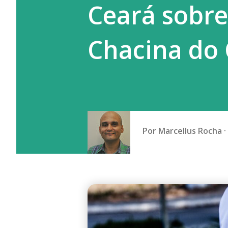
Ceará sobre 
mundial. O segundo foi o Osas
Chacina do 
Por
Marcellus Rocha