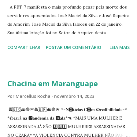
A PRT-7 manifesta o mais profundo pesar pela morte dos
servidores aposentados José Maciel da Silva e José Siqueira
de Amorim. José Maciel da Silva faleceu em 22 de janeiro.
Sua última lotação foi no Setor de Arquivo desta
Procuradoria Regional do Trabalho. O servidor José
COMPARTILHAR
POSTAR UM COMENTÁRIO
LEIA MAIS
Siqueira Amorim faleceu em 28 de fevereiro e encerrou a
carreira na Secretaria da Coordenadoria de 2º Grau. Ao
tempo em que se solidariza com os familiares e amigos, a
PRT-7 reconhece a valorosa contribuição de ambos
Chacina em Maranguape
enquanto atuaram nesta instituição.
Por
Marcellus Rocha
novembro 14, 2023
🚔🇧🇷🚑🛑🚨🚔🇧🇷🚑🛑🚨 *~𝐍🅾️𝐭í𝐜𝐢𝐚𝐬 𝐂🅾️𝐦 ©️𝐫𝐞𝐝𝐢𝐛𝐢𝐥𝐢𝐝𝐚𝐝𝐞~*
*©️𝐞𝐚𝐫á 𝐧𝐚 🅿️𝐚𝐧𝐝𝐞𝐦𝐢𝐚 𝐝𝐚 🅱️𝐚𝐥𝐚*🔫 *MAIS UMA MULHER É
ASSASSINADA,JÁ SÃO 2️⃣3️⃣3️⃣ MULHERES ASSASSINADAS
NO CEARÁ* *A VIOLÊNCIA CONTRA MULHER NÃO PARA