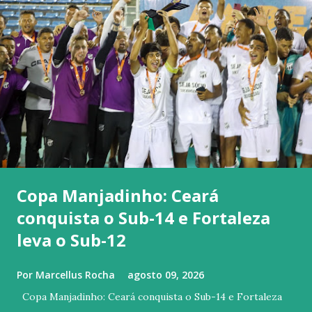
Copa Manjadinho: Ceará
conquista o Sub-14 e Fortaleza
leva o Sub-12
Por
Marcellus Rocha
agosto 09, 2026
Copa Manjadinho: Ceará conquista o Sub-14 e Fortaleza