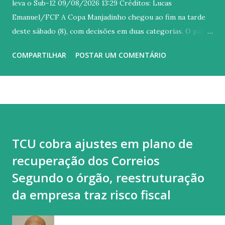
leva o Sub-12 09/08/2026 13:29 Créditos: Lucas
Emanuel/FCF A Copa Manjadinho chegou ao fim na tarde
deste sábado (8), com decisões em duas categorias. O palco
escolhido para os confrontos foi o Estádio Presidente
COMPARTILHAR
POSTAR UM COMENTÁRIO
Vargas, que recebeu os duelos entre Ceará e Fortaleza. O
primeiro confronto foi pela categoria Sub-14. De um lado,
o Ceará buscava conquistar sua primeira taça na categoria;
do outro, o Fortaleza tentava levantar o troféu pela quarta
vez. Depois de um primeiro tempo bastante disputado, o
Fortaleza abriu o placar no início da etapa complementar.
TCU cobra ajustes em plano de
Aos 25 minutos, Carlos Eduardo, de pênalti, deixou tudo
recuperação dos Correios
igual no marcador, levando a decisão do título para as
penalidades. Na marca da cal, o Vovô venceu por 4 a 3 e
Segundo o órgão, reestruturação
ficou com a taça. A campanha alvinegra contou com seis
da empresa traz risco fiscal
vitórias e um empate em sete duelos disputados. O Ceará
também terminou com o melhor ataque e a melhor defesa