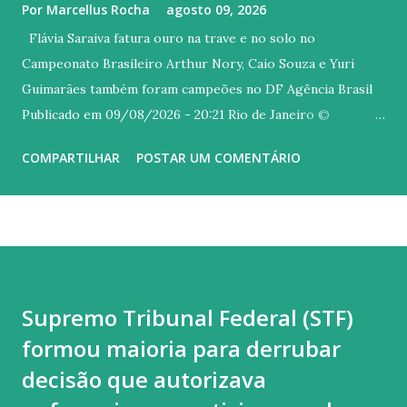
Por
Marcellus Rocha
agosto 09, 2026
Flávia Saraiva fatura ouro na trave e no solo no
Campeonato Brasileiro Arthur Nory, Caio Souza e Yuri
Guimarães também foram campeões no DF Agência Brasil
Publicado em 09/08/2026 - 20:21 Rio de Janeiro ©
Melogym/CBG/Direitos Reservados Versão em áudio A
COMPARTILHAR
POSTAR UM COMENTÁRIO
carioca Flávia Saraiva arrebatou o público do Ginásio Nilson
Nelson, em Brasília, neste domingo (9), último dia do
Campeonato Brasileiro de Ginástica Artística. A ginasta do
Flamengo foi campeã na trave e também no solo, com uma
coreografia irretocável, embalada ao som de um mix dos
sucessos "Asa Branca", de Luiz Gonzaga, e "Homem com H",
Supremo Tribunal Federal (STF)
de autoria Antônio Barros, mais conhecida na interpretada
formou maioria para derrubar
por Ney Matogrosso. Quem também brilhou hoje no topo
do pódio foi Arthur Nory (barra fixa), Caio Souza (barras
decisão que autorizava
paralelas) e Yuri Guimarães (salto). Flavinha começou o