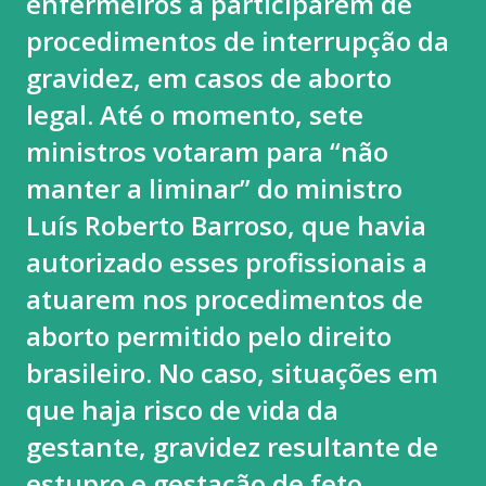
enfermeiros a participarem de
domingo (9) com exibição de alto nível de dificuldade na
procedimentos de interrupção da
trave. Cravou a nota mais alta (13.866) que lhe valeu o
gravidez, em casos de aborto
primeiro ouro do dia. A prata ficou com Gabri...
legal. Até o momento, sete
ministros votaram para “não
manter a liminar” do ministro
Luís Roberto Barroso, que havia
autorizado esses profissionais a
atuarem nos procedimentos de
aborto permitido pelo direito
brasileiro. No caso, situações em
que haja risco de vida da
gestante, gravidez resultante de
estupro e gestação de feto