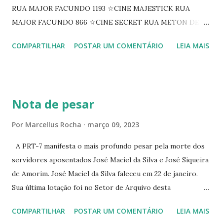
RUA MAJOR FACUNDO 1193 ☆CINE MAJESTICK RUA
MAJOR FACUNDO 866 ☆CINE SECRET RUA METON DE
ALENCAR 607 ☆CINE SEDUÇÃO RUA FLORIANO
COMPARTILHAR
POSTAR UM COMENTÁRIO
LEIA MAIS
PEIXOTO 1307 ☆CINE IRIS RUA FLORIANO PEIXOTO 1206
CONTINUAÇÃO ☆CINE ENCONTRO RUA BARÃO DO RIO
BRANCO 1697 ☆CINE HOUSE RUA MENTON DE ALENCAR
363 ☆CINE LOVE STAR RUA MAJOR FACUNDO 1322
Nota de pesar
☆CINE VIP CLUBE RUA 24 DE MAIO 825 ☆CINE ECLIPSE
RUA ASSUNÇÃO 387 ☆CINE ERÓTICO RUA ASSUNÇÃO
Por
Marcellus Rocha
março 09, 2023
344 ☆CINE EROS RUA ASSUNÇÃO 340
A PRT-7 manifesta o mais profundo pesar pela morte dos
servidores aposentados José Maciel da Silva e José Siqueira
de Amorim. José Maciel da Silva faleceu em 22 de janeiro.
Sua última lotação foi no Setor de Arquivo desta
Procuradoria Regional do Trabalho. O servidor José
COMPARTILHAR
POSTAR UM COMENTÁRIO
LEIA MAIS
Siqueira Amorim faleceu em 28 de fevereiro e encerrou a