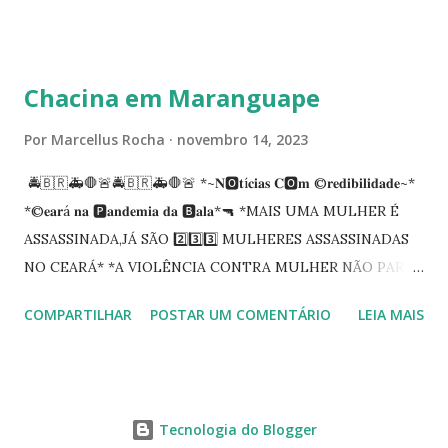
carreira na Secretaria da Coordenadoria de 2º Grau. Ao
tempo em que se solidariza com os familiares e amigos, a
PRT-7 reconhece a valorosa contribuição de ambos
Chacina em Maranguape
enquanto atuaram nesta instituição.
Por
Marcellus Rocha
novembro 14, 2023
🚔🇧🇷🚑🛑🚨🚔🇧🇷🚑🛑🚨 *~𝐍🅾️𝐭í𝐜𝐢𝐚𝐬 𝐂🅾️𝐦 ©️𝐫𝐞𝐝𝐢𝐛𝐢𝐥𝐢𝐝𝐚𝐝𝐞~*
*©️𝐞𝐚𝐫á 𝐧𝐚 🅿️𝐚𝐧𝐝𝐞𝐦𝐢𝐚 𝐝𝐚 🅱️𝐚𝐥𝐚*🔫 *MAIS UMA MULHER É
ASSASSINADA,JÁ SÃO 2️⃣3️⃣3️⃣ MULHERES ASSASSINADAS
NO CEARÁ* *A VIOLÊNCIA CONTRA MULHER NÃO PARA
NO CEARÁ* *MARANGUAPE/CHACINA* Segundo
COMPARTILHAR
POSTAR UM COMENTÁRIO
LEIA MAIS
informações quarto pessoas foram executadas no Distrito
de Amanari. Elemento pernicioso, do Fundoró, Amanari,
lesionado a bala, e depois de alguns minutos veio a óbito.
Segundo informes, os algozes são da GDE da Babilônia.
Tecnologia do Blogger
Tbm Amanari. Estavam em uma casa, onde foi invadida e