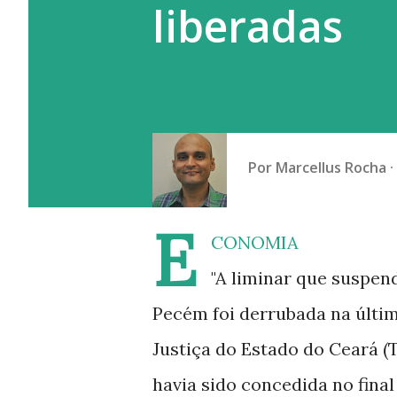
liberadas
Nebido, que contém testoster
Por
Marcellus Rocha
E
CONOMIA
"A liminar que suspen
Pecém foi derrubada na última
Justiça do Estado do Ceará (
havia sido concedida no fina