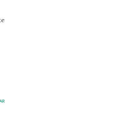
te
AR