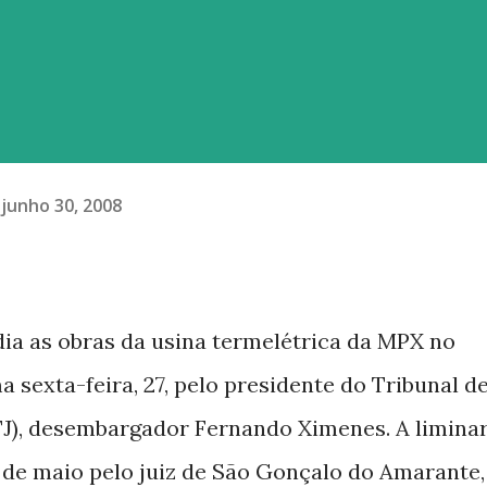
ona , hormônio masculino. O...
junho 30, 2008
dia as obras da usina termelétrica da MPX no
 sexta-feira, 27, pelo presidente do Tribunal d
TJ), desembargador Fernando Ximenes. A limina
l de maio pelo juiz de São Gonçalo do Amarante,