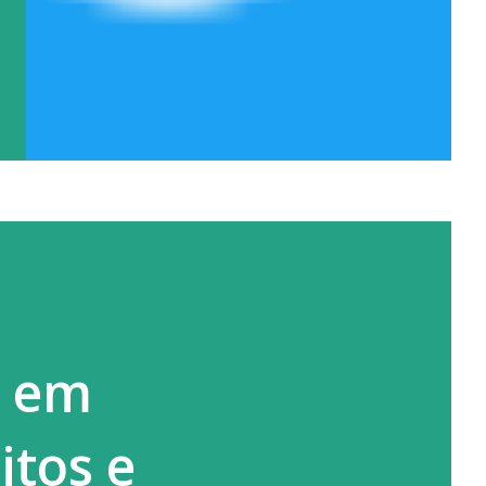
o em
itos e