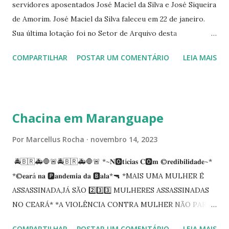
servidores aposentados José Maciel da Silva e José Siqueira
de Amorim. José Maciel da Silva faleceu em 22 de janeiro.
Sua última lotação foi no Setor de Arquivo desta
Procuradoria Regional do Trabalho. O servidor José
COMPARTILHAR
POSTAR UM COMENTÁRIO
LEIA MAIS
Siqueira Amorim faleceu em 28 de fevereiro e encerrou a
carreira na Secretaria da Coordenadoria de 2º Grau. Ao
tempo em que se solidariza com os familiares e amigos, a
PRT-7 reconhece a valorosa contribuição de ambos
Chacina em Maranguape
enquanto atuaram nesta instituição.
Por
Marcellus Rocha
novembro 14, 2023
🚔🇧🇷🚑🛑🚨🚔🇧🇷🚑🛑🚨 *~𝐍🅾️𝐭í𝐜𝐢𝐚𝐬 𝐂🅾️𝐦 ©️𝐫𝐞𝐝𝐢𝐛𝐢𝐥𝐢𝐝𝐚𝐝𝐞~*
*©️𝐞𝐚𝐫á 𝐧𝐚 🅿️𝐚𝐧𝐝𝐞𝐦𝐢𝐚 𝐝𝐚 🅱️𝐚𝐥𝐚*🔫 *MAIS UMA MULHER É
ASSASSINADA,JÁ SÃO 2️⃣3️⃣3️⃣ MULHERES ASSASSINADAS
NO CEARÁ* *A VIOLÊNCIA CONTRA MULHER NÃO PARA
NO CEARÁ* *MARANGUAPE/CHACINA* Segundo
COMPARTILHAR
POSTAR UM COMENTÁRIO
LEIA MAIS