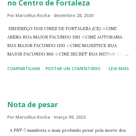
no Centro de Fortaleza
Por
Marcellus Rocha
dezembro 28, 2020
ENDEREÇO DOS CINES DE FORTALEZA (CE) ☆CINE
ARENA RUA MAJOR FACUNDO 1181 ☆CINE AUTORAMA
RUA MAJOR FACUNDO 1193 ☆CINE MAJESTICK RUA
MAJOR FACUNDO 866 ☆CINE SECRET RUA METON DE
ALENCAR 607 ☆CINE SEDUÇÃO RUA FLORIANO
COMPARTILHAR
POSTAR UM COMENTÁRIO
LEIA MAIS
PEIXOTO 1307 ☆CINE IRIS RUA FLORIANO PEIXOTO 1206
CONTINUAÇÃO ☆CINE ENCONTRO RUA BARÃO DO RIO
BRANCO 1697 ☆CINE HOUSE RUA MENTON DE ALENCAR
363 ☆CINE LOVE STAR RUA MAJOR FACUNDO 1322
Nota de pesar
☆CINE VIP CLUBE RUA 24 DE MAIO 825 ☆CINE ECLIPSE
RUA ASSUNÇÃO 387 ☆CINE ERÓTICO RUA ASSUNÇÃO
Por
Marcellus Rocha
março 09, 2023
344 ☆CINE EROS RUA ASSUNÇÃO 340
A PRT-7 manifesta o mais profundo pesar pela morte dos