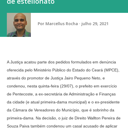
de estelionato
domingo (9) com exibição de alto nível de dificuldade na
trave. Cravou a nota mais alta (13.866) que lhe valeu o
primeiro ouro do dia. A prata ficou com Gabri...
Por
Marcellus Rocha
julho 29, 2021
A Justiça acatou parte dos pedidos formulados em denúncia
oferecida pelo Ministério Público do Estado do Ceará (MPCE),
através do promotor de Justiça Jairo Pequeno Neto, e
condenou, nesta quinta-feira (29/07), o prefeito em exercício
de Pentecoste, a ex-secretária de Administração e Finanças
da cidade (e atual primeira-dama municipal) e o ex-presidente
da Câmara de Vereadores do Município, que é sobrinho da
primeira-dama. Na decisão, o juiz de Direito Wallton Pereira de
Souza Paiva também condenou um casal acusado de aplicar