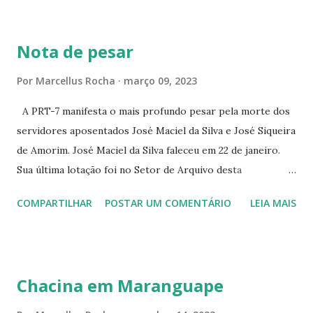
BRANCO 1697 ☆CINE HOUSE RUA MENTON DE ALENCAR
363 ☆CINE LOVE STAR RUA MAJOR FACUNDO 1322
Nota de pesar
☆CINE VIP CLUBE RUA 24 DE MAIO 825 ☆CINE ECLIPSE
RUA ASSUNÇÃO 387 ☆CINE ERÓTICO RUA ASSUNÇÃO
Por
Marcellus Rocha
março 09, 2023
344 ☆CINE EROS RUA ASSUNÇÃO 340
A PRT-7 manifesta o mais profundo pesar pela morte dos
servidores aposentados José Maciel da Silva e José Siqueira
de Amorim. José Maciel da Silva faleceu em 22 de janeiro.
Sua última lotação foi no Setor de Arquivo desta
Procuradoria Regional do Trabalho. O servidor José
COMPARTILHAR
POSTAR UM COMENTÁRIO
LEIA MAIS
Siqueira Amorim faleceu em 28 de fevereiro e encerrou a
carreira na Secretaria da Coordenadoria de 2º Grau. Ao
tempo em que se solidariza com os familiares e amigos, a
PRT-7 reconhece a valorosa contribuição de ambos
Chacina em Maranguape
enquanto atuaram nesta instituição.