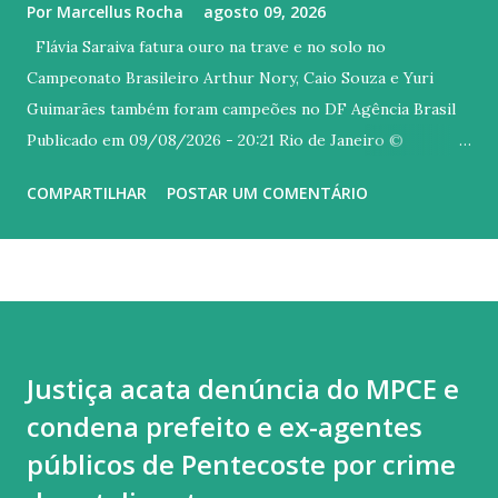
Por
Marcellus Rocha
agosto 09, 2026
Flávia Saraiva fatura ouro na trave e no solo no
Campeonato Brasileiro Arthur Nory, Caio Souza e Yuri
Guimarães também foram campeões no DF Agência Brasil
Publicado em 09/08/2026 - 20:21 Rio de Janeiro ©
Melogym/CBG/Direitos Reservados Versão em áudio A
COMPARTILHAR
POSTAR UM COMENTÁRIO
carioca Flávia Saraiva arrebatou o público do Ginásio Nilson
Nelson, em Brasília, neste domingo (9), último dia do
Campeonato Brasileiro de Ginástica Artística. A ginasta do
Flamengo foi campeã na trave e também no solo, com uma
coreografia irretocável, embalada ao som de um mix dos
sucessos "Asa Branca", de Luiz Gonzaga, e "Homem com H",
Justiça acata denúncia do MPCE e
de autoria Antônio Barros, mais conhecida na interpretada
condena prefeito e ex-agentes
por Ney Matogrosso. Quem também brilhou hoje no topo
do pódio foi Arthur Nory (barra fixa), Caio Souza (barras
públicos de Pentecoste por crime
paralelas) e Yuri Guimarães (salto). Flavinha começou o