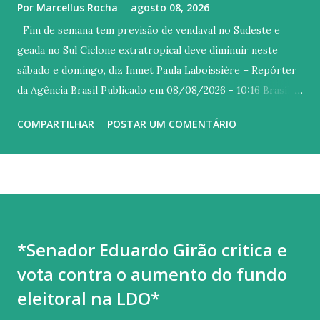
Por
Marcellus Rocha
agosto 08, 2026
Fim de semana tem previsão de vendaval no Sudeste e
geada no Sul Ciclone extratropical deve diminuir neste
sábado e domingo, diz Inmet Paula Laboissière – Repórter
da Agência Brasil Publicado em 08/08/2026 - 10:16 Brasília
© Arquivo/Ricardo Wolffenbuttel/ SECOM/ Governo
COMPARTILHAR
POSTAR UM COMENTÁRIO
Santa Catarina Versão em áudio Os efeitos do ciclone
extratropical que atingiu o Brasil esta semana devem
diminuir ao longo deste sábado (8) e domingo (9), apesar de
favorecer a entrada de uma massa de ar frio sobre o Sul,
conforme previsão do Instituto Nacional de Meteorologia
(Inmet). O resfriamento favorece a formação de geadas no
*Senador Eduardo Girão critica e
centro-sul do Rio Grande do Sul e em áreas de Santa
vota contra o aumento do fundo
Catarina. A partir de segunda-feira (10), o ar frio alcança
também São Paulo e Rio de Janeiro, mas com menor
eleitoral na LDO*
intensidade. Neste fim de semana , a previsão é que as