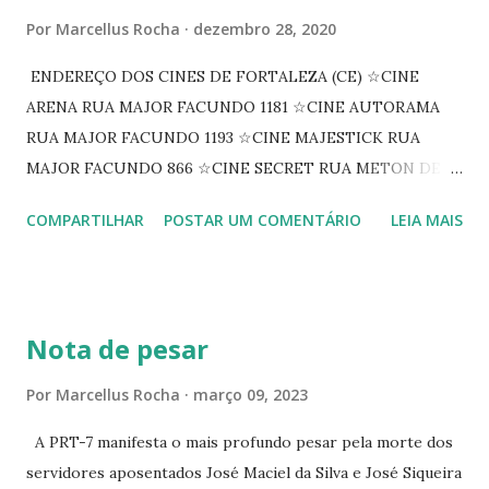
Por
Marcellus Rocha
dezembro 28, 2020
ENDEREÇO DOS CINES DE FORTALEZA (CE) ☆CINE
ARENA RUA MAJOR FACUNDO 1181 ☆CINE AUTORAMA
RUA MAJOR FACUNDO 1193 ☆CINE MAJESTICK RUA
MAJOR FACUNDO 866 ☆CINE SECRET RUA METON DE
ALENCAR 607 ☆CINE SEDUÇÃO RUA FLORIANO
COMPARTILHAR
POSTAR UM COMENTÁRIO
LEIA MAIS
PEIXOTO 1307 ☆CINE IRIS RUA FLORIANO PEIXOTO 1206
CONTINUAÇÃO ☆CINE ENCONTRO RUA BARÃO DO RIO
BRANCO 1697 ☆CINE HOUSE RUA MENTON DE ALENCAR
363 ☆CINE LOVE STAR RUA MAJOR FACUNDO 1322
Nota de pesar
☆CINE VIP CLUBE RUA 24 DE MAIO 825 ☆CINE ECLIPSE
RUA ASSUNÇÃO 387 ☆CINE ERÓTICO RUA ASSUNÇÃO
Por
Marcellus Rocha
março 09, 2023
344 ☆CINE EROS RUA ASSUNÇÃO 340
A PRT-7 manifesta o mais profundo pesar pela morte dos
servidores aposentados José Maciel da Silva e José Siqueira