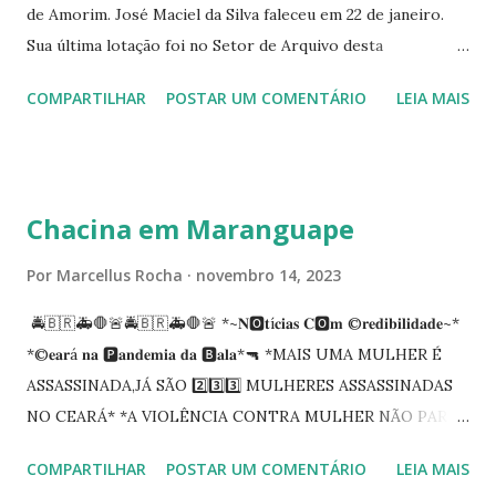
de Amorim. José Maciel da Silva faleceu em 22 de janeiro.
Sua última lotação foi no Setor de Arquivo desta
Procuradoria Regional do Trabalho. O servidor José
COMPARTILHAR
POSTAR UM COMENTÁRIO
LEIA MAIS
Siqueira Amorim faleceu em 28 de fevereiro e encerrou a
carreira na Secretaria da Coordenadoria de 2º Grau. Ao
tempo em que se solidariza com os familiares e amigos, a
PRT-7 reconhece a valorosa contribuição de ambos
Chacina em Maranguape
enquanto atuaram nesta instituição.
Por
Marcellus Rocha
novembro 14, 2023
🚔🇧🇷🚑🛑🚨🚔🇧🇷🚑🛑🚨 *~𝐍🅾️𝐭í𝐜𝐢𝐚𝐬 𝐂🅾️𝐦 ©️𝐫𝐞𝐝𝐢𝐛𝐢𝐥𝐢𝐝𝐚𝐝𝐞~*
*©️𝐞𝐚𝐫á 𝐧𝐚 🅿️𝐚𝐧𝐝𝐞𝐦𝐢𝐚 𝐝𝐚 🅱️𝐚𝐥𝐚*🔫 *MAIS UMA MULHER É
ASSASSINADA,JÁ SÃO 2️⃣3️⃣3️⃣ MULHERES ASSASSINADAS
NO CEARÁ* *A VIOLÊNCIA CONTRA MULHER NÃO PARA
NO CEARÁ* *MARANGUAPE/CHACINA* Segundo
COMPARTILHAR
POSTAR UM COMENTÁRIO
LEIA MAIS
informações quarto pessoas foram executadas no Distrito