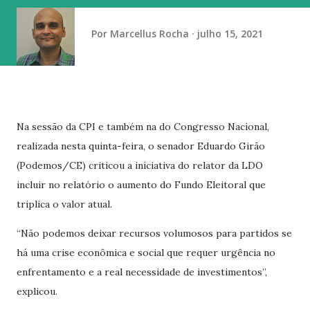
tempestades permaneçam concentradas entre o Paraná, o
centro e o norte de Santa Catarina, o sul de Mato Grosso
Por
Marcellus Rocha
julho 15, 2021
do Sul e o centro-sul de São Paulo. Há ainda aviso amarelo
d...
Na sessão da CPI e também na do Congresso Nacional,
realizada nesta quinta-feira, o senador Eduardo Girão
(Podemos/CE) criticou a iniciativa do relator da LDO
incluir no relatório o aumento do Fundo Eleitoral que
triplica o valor atual.
“Não podemos deixar recursos volumosos para partidos se
há uma crise econômica e social que requer urgência no
enfrentamento e a real necessidade de investimentos”,
explicou.