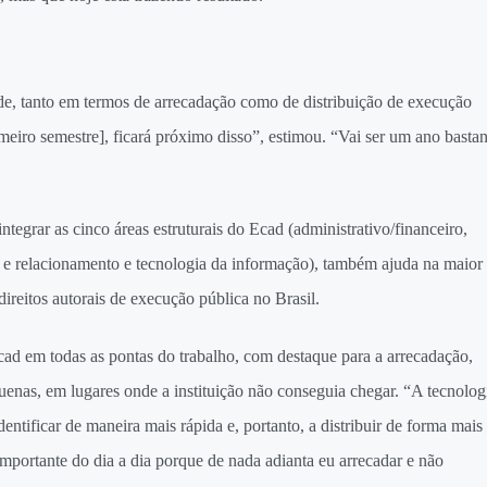
rde, tanto em termos de arrecadação como de distribuição de execução
imeiro semestre], ficará próximo disso”, estimou. “Vai ser um ano bastan
integrar as cinco áreas estruturais do Ecad (administrativo/financeiro,
as e relacionamento e tecnologia da informação), também ajuda na maior
 direitos autorais de execução pública no Brasil.
Ecad em todas as pontas do trabalho, com destaque para a arrecadação,
uenas, em lugares onde a instituição não conseguia chegar. “A tecnolog
entificar de maneira mais rápida e, portanto, a distribuir de forma mais
 importante do dia a dia porque de nada adianta eu arrecadar e não