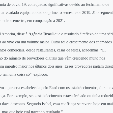
demia de covid-19, com quedas significativas devido ao fechamento de
or arrecadado equiparado ao do primeiro semestre de 2019. Já o segmen
imeiro semestre, em comparação a 2021.
l Amorim, disse à
Agência Brasil
que o resultado é reflexo de uma séri
ows ao vivo em um volume maior. Outro foi o crescimento dos chamados
ntos comerciais, desde restaurantes, casas de festas, academias. “E,
o do número de provedores digitais que vêm crescendo muito nos
um impulso maior nos últimos dois anos. Esses provedores pagam direit
ão tem uma coisa só”, explicou.
m a parceria estabelecida pelo Ecad com os estabelecimentos, durante 
ça. Por exemplo, se o estabelecimento estava fechado ou tinha reduzi
 dava desconto. Segundo Isabel, essa confiança se reverte hoje em mai
 mas que hoje está trazendo resultado.”