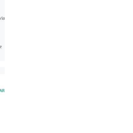
via
e
AR