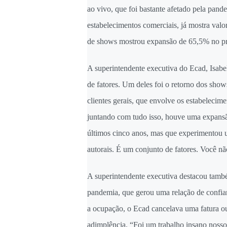
ao vivo, que foi bastante afetado pela pan
estabelecimentos comerciais, já mostra val
de shows mostrou expansão de 65,5% no pr
A superintendente executiva do Ecad, Isabe
de fatores. Um deles foi o retorno dos sh
clientes gerais, que envolve os estabelecime
juntando com tudo isso, houve uma expansã
últimos cinco anos, mas que experimentou 
autorais. É um conjunto de fatores. Você n
A superintendente executiva destacou també
pandemia, que gerou uma relação de confian
a ocupação, o Ecad cancelava uma fatura ou
adimplência. “Foi um trabalho insano nosso,