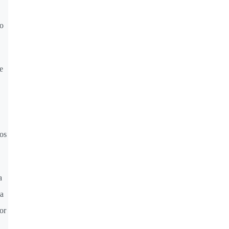
to
e
os
a
da
or