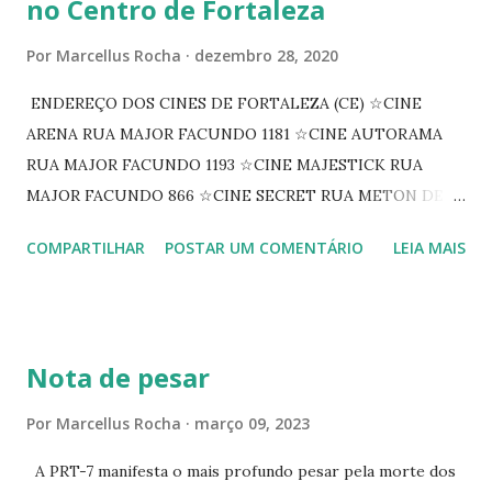
no Centro de Fortaleza
Por
Marcellus Rocha
dezembro 28, 2020
ENDEREÇO DOS CINES DE FORTALEZA (CE) ☆CINE
ARENA RUA MAJOR FACUNDO 1181 ☆CINE AUTORAMA
RUA MAJOR FACUNDO 1193 ☆CINE MAJESTICK RUA
MAJOR FACUNDO 866 ☆CINE SECRET RUA METON DE
ALENCAR 607 ☆CINE SEDUÇÃO RUA FLORIANO
COMPARTILHAR
POSTAR UM COMENTÁRIO
LEIA MAIS
PEIXOTO 1307 ☆CINE IRIS RUA FLORIANO PEIXOTO 1206
CONTINUAÇÃO ☆CINE ENCONTRO RUA BARÃO DO RIO
BRANCO 1697 ☆CINE HOUSE RUA MENTON DE ALENCAR
363 ☆CINE LOVE STAR RUA MAJOR FACUNDO 1322
Nota de pesar
☆CINE VIP CLUBE RUA 24 DE MAIO 825 ☆CINE ECLIPSE
RUA ASSUNÇÃO 387 ☆CINE ERÓTICO RUA ASSUNÇÃO
Por
Marcellus Rocha
março 09, 2023
344 ☆CINE EROS RUA ASSUNÇÃO 340
A PRT-7 manifesta o mais profundo pesar pela morte dos