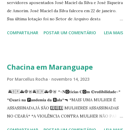
servidores aposentados José Maciel da Silva e José Siqueira
de Amorim. José Maciel da Silva faleceu em 22 de janeiro.
Sua última lotação foi no Setor de Arquivo desta
Procuradoria Regional do Trabalho. O servidor José
COMPARTILHAR
POSTAR UM COMENTÁRIO
LEIA MAIS
Siqueira Amorim faleceu em 28 de fevereiro e encerrou a
carreira na Secretaria da Coordenadoria de 2º Grau. Ao
tempo em que se solidariza com os familiares e amigos, a
PRT-7 reconhece a valorosa contribuição de ambos
Chacina em Maranguape
enquanto atuaram nesta instituição.
Por
Marcellus Rocha
novembro 14, 2023
🚔🇧🇷🚑🛑🚨🚔🇧🇷🚑🛑🚨 *~𝐍🅾️𝐭í𝐜𝐢𝐚𝐬 𝐂🅾️𝐦 ©️𝐫𝐞𝐝𝐢𝐛𝐢𝐥𝐢𝐝𝐚𝐝𝐞~*
*©️𝐞𝐚𝐫á 𝐧𝐚 🅿️𝐚𝐧𝐝𝐞𝐦𝐢𝐚 𝐝𝐚 🅱️𝐚𝐥𝐚*🔫 *MAIS UMA MULHER É
ASSASSINADA,JÁ SÃO 2️⃣3️⃣3️⃣ MULHERES ASSASSINADAS
NO CEARÁ* *A VIOLÊNCIA CONTRA MULHER NÃO PARA
NO CEARÁ* *MARANGUAPE/CHACINA* Segundo
COMPARTILHAR
POSTAR UM COMENTÁRIO
LEIA MAIS