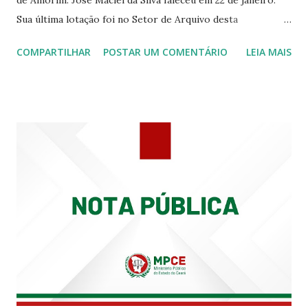
de Amorim. José Maciel da Silva faleceu em 22 de janeiro.
Sua última lotação foi no Setor de Arquivo desta
Procuradoria Regional do Trabalho. O servidor José
COMPARTILHAR
POSTAR UM COMENTÁRIO
LEIA MAIS
Siqueira Amorim faleceu em 28 de fevereiro e encerrou a
carreira na Secretaria da Coordenadoria de 2º Grau. Ao
tempo em que se solidariza com os familiares e amigos, a
PRT-7 reconhece a valorosa contribuição de ambos
enquanto atuaram nesta instituição.