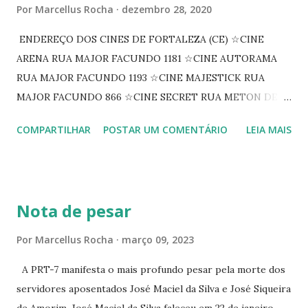
Por
Marcellus Rocha
dezembro 28, 2020
ENDEREÇO DOS CINES DE FORTALEZA (CE) ☆CINE
ARENA RUA MAJOR FACUNDO 1181 ☆CINE AUTORAMA
RUA MAJOR FACUNDO 1193 ☆CINE MAJESTICK RUA
MAJOR FACUNDO 866 ☆CINE SECRET RUA METON DE
ALENCAR 607 ☆CINE SEDUÇÃO RUA FLORIANO
COMPARTILHAR
POSTAR UM COMENTÁRIO
LEIA MAIS
PEIXOTO 1307 ☆CINE IRIS RUA FLORIANO PEIXOTO 1206
CONTINUAÇÃO ☆CINE ENCONTRO RUA BARÃO DO RIO
BRANCO 1697 ☆CINE HOUSE RUA MENTON DE ALENCAR
363 ☆CINE LOVE STAR RUA MAJOR FACUNDO 1322
Nota de pesar
☆CINE VIP CLUBE RUA 24 DE MAIO 825 ☆CINE ECLIPSE
RUA ASSUNÇÃO 387 ☆CINE ERÓTICO RUA ASSUNÇÃO
Por
Marcellus Rocha
março 09, 2023
344 ☆CINE EROS RUA ASSUNÇÃO 340
A PRT-7 manifesta o mais profundo pesar pela morte dos
servidores aposentados José Maciel da Silva e José Siqueira