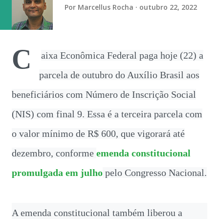
Por
Marcellus Rocha
outubro 22, 2022
segundos”, diz o BC. A agenda de novos produtos e
funcionalidades do Pix foi divulgada, nesta segunda-feira
(10), no Relatório de Gestão do Pix 2023-2025 . O BC
informou ainda ...
C
aixa Econômica Federal paga hoje (22) a
parcela de outubro do Auxílio Brasil aos
beneficiários com Número de Inscrição Social
(NIS) com final 9. Essa é a terceira parcela com
o valor mínimo de R$ 600, que vigorará até
dezembro, conforme
emenda constitucional
promulgada em julho
pelo Congresso Nacional.
A emenda constitucional também liberou a