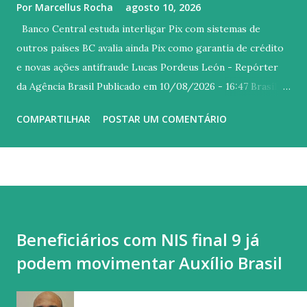
Por
Marcellus Rocha
agosto 10, 2026
Banco Central estuda interligar Pix com sistemas de
outros países BC avalia ainda Pix como garantia de crédito
e novas ações antifraude Lucas Pordeus León - Repórter
da Agência Brasil Publicado em 10/08/2026 - 16:47 Brasília
© Bruno Peres/Agência Brasil Versão em áudio O Banco
COMPARTILHAR
POSTAR UM COMENTÁRIO
Central (BC) do Brasil estuda interligar o Pix com sistemas
de pagamentos de outros países e com mecanismos
multilaterais globais de pagamentos instantâneos. A
autoridade monetária argumenta que a medida tem o
potencial de diminuir tarifas e ampliar o acesso a
transações internacionais. “Estão em discussão tanto
Beneficiários com NIS final 9 já
interligações bilaterais como a participação em hubs
podem movimentar Auxílio Brasil
multilaterais. Essas interligações permitiriam a realização
de remessas internacionais e de transações de compra com
disponibilização dos recursos em moeda local em poucos