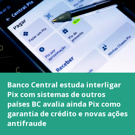
Banco Central estuda interligar
Pix com sistemas de outros
países BC avalia ainda Pix como
garantia de crédito e novas ações
antifraude