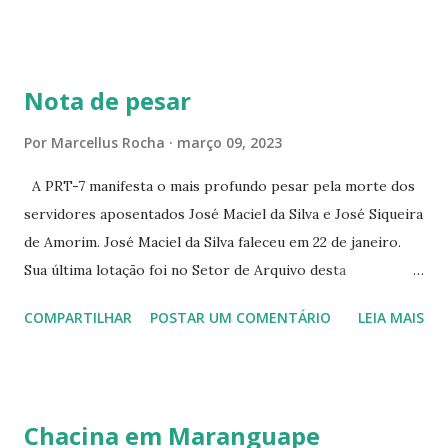
CONTINUAÇÃO ☆CINE ENCONTRO RUA BARÃO DO RIO
BRANCO 1697 ☆CINE HOUSE RUA MENTON DE ALENCAR
363 ☆CINE LOVE STAR RUA MAJOR FACUNDO 1322
Nota de pesar
☆CINE VIP CLUBE RUA 24 DE MAIO 825 ☆CINE ECLIPSE
RUA ASSUNÇÃO 387 ☆CINE ERÓTICO RUA ASSUNÇÃO
Por
Marcellus Rocha
março 09, 2023
344 ☆CINE EROS RUA ASSUNÇÃO 340
A PRT-7 manifesta o mais profundo pesar pela morte dos
servidores aposentados José Maciel da Silva e José Siqueira
de Amorim. José Maciel da Silva faleceu em 22 de janeiro.
Sua última lotação foi no Setor de Arquivo desta
Procuradoria Regional do Trabalho. O servidor José
COMPARTILHAR
POSTAR UM COMENTÁRIO
LEIA MAIS
Siqueira Amorim faleceu em 28 de fevereiro e encerrou a
carreira na Secretaria da Coordenadoria de 2º Grau. Ao
tempo em que se solidariza com os familiares e amigos, a
PRT-7 reconhece a valorosa contribuição de ambos
Chacina em Maranguape
enquanto atuaram nesta instituição.