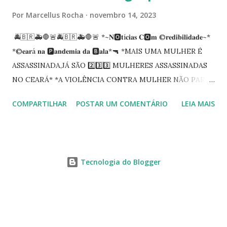
Por
Marcellus Rocha
novembro 14, 2023
🚔🇧🇷🚑🛑🚨🚔🇧🇷🚑🛑🚨 *~𝐍🅾️𝐭í𝐜𝐢𝐚𝐬 𝐂🅾️𝐦 ©️𝐫𝐞𝐝𝐢𝐛𝐢𝐥𝐢𝐝𝐚𝐝𝐞~*
*©️𝐞𝐚𝐫á 𝐧𝐚 🅿️𝐚𝐧𝐝𝐞𝐦𝐢𝐚 𝐝𝐚 🅱️𝐚𝐥𝐚*🔫 *MAIS UMA MULHER É
ASSASSINADA,JÁ SÃO 2️⃣3️⃣3️⃣ MULHERES ASSASSINADAS
NO CEARÁ* *A VIOLÊNCIA CONTRA MULHER NÃO PARA
NO CEARÁ* *MARANGUAPE/CHACINA* Segundo
COMPARTILHAR
POSTAR UM COMENTÁRIO
LEIA MAIS
informações quarto pessoas foram executadas no Distrito
de Amanari. Elemento pernicioso, do Fundoró, Amanari,
lesionado a bala, e depois de alguns minutos veio a óbito.
Segundo informes, os algozes são da GDE da Babilônia.
Tecnologia do Blogger
Tbm Amanari. Estavam em uma casa, onde foi invadida e
começaram a disparar em todos. 04 obitos no local,03
homens e uma mulher. *🅰️𝐆𝐔𝐀𝐑𝐃𝐀𝐍𝐃𝐎 𝐌𝐀𝐈𝐒
𝐈𝐍𝐅𝐎𝐑𝐌𝐀ÇÕ𝐄𝐒* 🚔🇧🇷🚑🛑🚨🚔🇧🇷🚑🛑🚨 🚔 *T&RÇ@-
F&IR@/14/11/𝟐𝟎𝟐3*