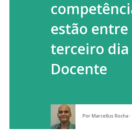
competênci
ignorar este dragão que são os
estão entre
terceiro dia
Docente
Por
Marcellus Rocha