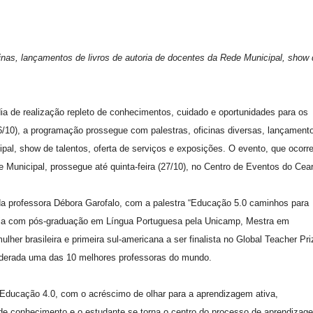
inas, lançamentos de livros de autoria de docentes da Rede Municipal, show 
ia de realização repleto de conhecimentos, cuidado e oportunidades para os
26/10), a programação prossegue com palestras, oficinas diversas, lançament
ipal, show de talentos, oferta de serviços e exposições. O evento, que ocorr
Municipal, prossegue até quinta-feira (27/10), no Centro de Eventos do Cear
 da professora Débora Garofalo, com a palestra “Educação 5.0 caminhos para
ia com pós-graduação em Língua Portuguesa pela Unicamp, Mestra em
her brasileira e primeira sul-americana a ser finalista no Global Teacher Pri
iderada uma das 10 melhores professoras do mundo.
 Educação 4.0, com o acréscimo de olhar para a aprendizagem ativa,
 de conhecimento e o estudante se torna o centro do processo de aprendizag