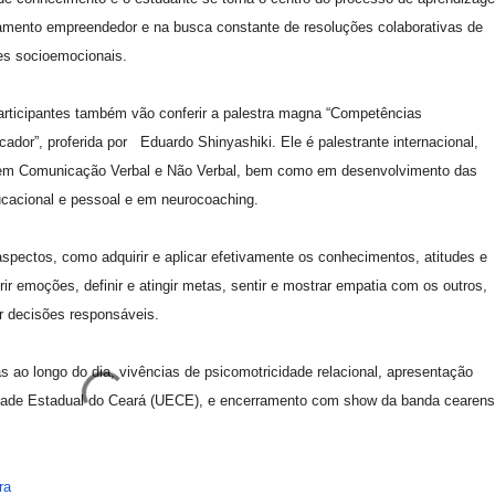
samento empreendedor e na busca constante de resoluções colaborativas de
es socioemocionais.
participantes também vão conferir a palestra magna “Competências
dor”, proferida por Eduardo Shinyashiki. Ele é palestrante internacional,
sta em Comunicação Verbal e Não Verbal, bem como em desenvolvimento das
ucacional e pessoal e em neurocoaching.
 aspectos, como adquirir e aplicar efetivamente os conhecimentos, atitudes e
ir emoções, definir e atingir metas, sentir e mostrar empatia com os outros,
r decisões responsáveis.
 ao longo do dia, vivências de psicomotricidade relacional, apresentação
idade Estadual do Ceará (UECE), e encerramento com show da banda cearen
ra