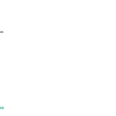
ias
AR