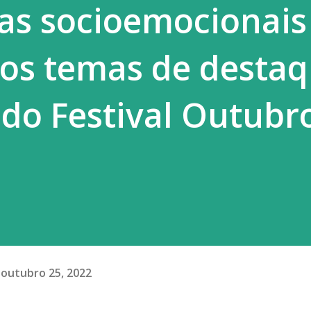
as socioemocionais
 jogos perversos das bets...
 os temas de desta
 do Festival Outubr
outubro 25, 2022