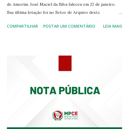
de Amorim. José Maciel da Silva faleceu em 22 de janeiro.
Sua última lotação foi no Setor de Arquivo desta
Procuradoria Regional do Trabalho. O servidor José
COMPARTILHAR
POSTAR UM COMENTÁRIO
LEIA MAIS
Siqueira Amorim faleceu em 28 de fevereiro e encerrou a
carreira na Secretaria da Coordenadoria de 2º Grau. Ao
tempo em que se solidariza com os familiares e amigos, a
PRT-7 reconhece a valorosa contribuição de ambos
enquanto atuaram nesta instituição.