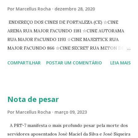
Por
Marcellus Rocha
dezembro 28, 2020
ENDEREÇO DOS CINES DE FORTALEZA (CE) ☆CINE
ARENA RUA MAJOR FACUNDO 1181 ☆CINE AUTORAMA
RUA MAJOR FACUNDO 1193 ☆CINE MAJESTICK RUA
MAJOR FACUNDO 866 ☆CINE SECRET RUA METON DE
ALENCAR 607 ☆CINE SEDUÇÃO RUA FLORIANO
COMPARTILHAR
POSTAR UM COMENTÁRIO
LEIA MAIS
PEIXOTO 1307 ☆CINE IRIS RUA FLORIANO PEIXOTO 1206
CONTINUAÇÃO ☆CINE ENCONTRO RUA BARÃO DO RIO
BRANCO 1697 ☆CINE HOUSE RUA MENTON DE ALENCAR
363 ☆CINE LOVE STAR RUA MAJOR FACUNDO 1322
Nota de pesar
☆CINE VIP CLUBE RUA 24 DE MAIO 825 ☆CINE ECLIPSE
RUA ASSUNÇÃO 387 ☆CINE ERÓTICO RUA ASSUNÇÃO
Por
Marcellus Rocha
março 09, 2023
344 ☆CINE EROS RUA ASSUNÇÃO 340
A PRT-7 manifesta o mais profundo pesar pela morte dos
servidores aposentados José Maciel da Silva e José Siqueira