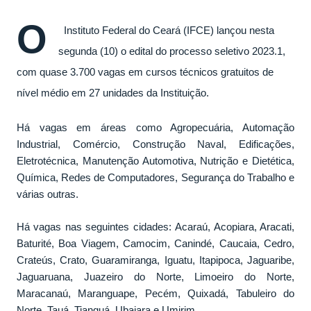
vaga na referência do ataque, com...
O
Instituto Federal do Ceará (IFCE) lançou nesta
segunda (10) o edital do processo seletivo 2023.1,
com quase 3.700 vagas em cursos técnicos gratuitos de
nível médio em 27 unidades da Instituição.
Há vagas em áreas como Agropecuária, Automação
Industrial, Comércio, Construção Naval, Edificações,
Eletrotécnica, Manutenção Automotiva, Nutrição e Dietética,
Química, Redes de Computadores, Segurança do Trabalho e
várias outras.
Há vagas nas seguintes cidades: Acaraú, Acopiara, Aracati,
Baturité, Boa Viagem, Camocim, Canindé, Caucaia, Cedro,
Crateús, Crato, Guaramiranga, Iguatu, Itapipoca, Jaguaribe,
Jaguaruana, Juazeiro do Norte, Limoeiro do Norte,
Maracanaú, Maranguape, Pecém, Quixadá, Tabuleiro do
Norte, Tauá, Tianguá, Ubajara e Umirim.