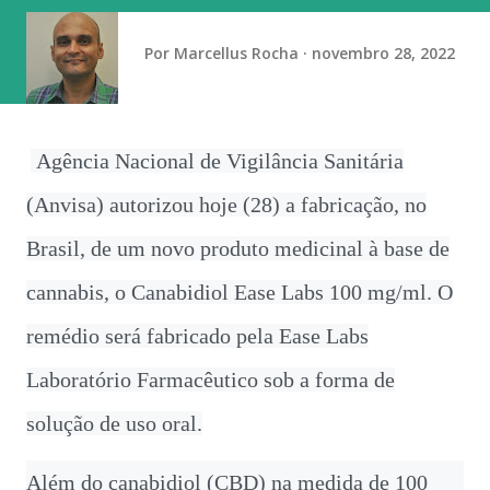
quando o hoje extinto Leite Moça Sorocaba levou o título,
tornando-se o primeiro brasileiro campeão mundial. O
Por
Marcellus Rocha
novembro 28, 2022
segundo foi o Osasco, na edição de 2012, realizada em Do...
Agência Nacional de Vigilância Sanitária
(Anvisa) autorizou hoje (28) a fabricação, no
Brasil, de um novo produto medicinal à base de
cannabis, o Canabidiol Ease Labs 100 mg/ml. O
remédio será fabricado pela Ease Labs
Laboratório Farmacêutico sob a forma de
solução de uso oral.
Além do canabidiol (CBD) na medida de 100