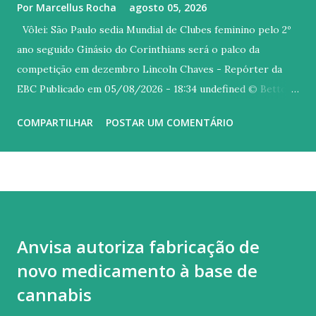
Por
Marcellus Rocha
agosto 05, 2026
Vôlei: São Paulo sedia Mundial de Clubes feminino pelo 2º
ano seguido Ginásio do Corinthians será o palco da
competição em dezembro Lincoln Chaves - Repórter da
EBC Publicado em 05/08/2026 - 18:34 undefined © Betto
Dolorier/FPV Versão em áudio Assim como no ano
COMPARTILHAR
POSTAR UM COMENTÁRIO
passado, a cidade de São Paulo será a sede do Campeonato
Mundial de Clubes de vôlei feminino em 2026. A escolha foi
anunciada pela Federação Internacional da modalidade
(FIVB). O torneio será disputado entre os dias 8 e 13 de
dezembro, com jogos no Ginásio Wlamir Marques, do
Corinthians, que fica no Tatuapé, zona leste da capital
Anvisa autoriza fabricação de
paulista. A venda de ingressos começa neste sábado (8),
novo medicamento à base de
pelo site da Ticketmaster. Esta será a quarta vez que São
Paulo recebe a competição. Além de 2025, a cidade abrigou
cannabis
a edição inaugural do torneio, em 1991, e a quarta, em 1994,