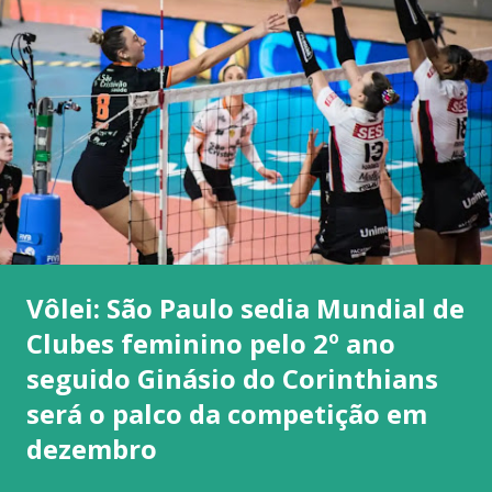
Vôlei: São Paulo sedia Mundial de
Clubes feminino pelo 2º ano
seguido Ginásio do Corinthians
será o palco da competição em
dezembro