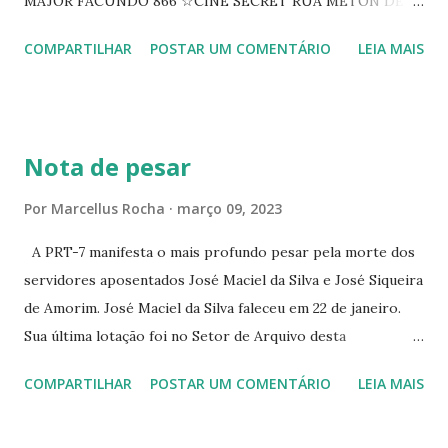
MAJOR FACUNDO 866 ☆CINE SECRET RUA METON DE
ALENCAR 607 ☆CINE SEDUÇÃO RUA FLORIANO
COMPARTILHAR
POSTAR UM COMENTÁRIO
LEIA MAIS
PEIXOTO 1307 ☆CINE IRIS RUA FLORIANO PEIXOTO 1206
CONTINUAÇÃO ☆CINE ENCONTRO RUA BARÃO DO RIO
BRANCO 1697 ☆CINE HOUSE RUA MENTON DE ALENCAR
363 ☆CINE LOVE STAR RUA MAJOR FACUNDO 1322
Nota de pesar
☆CINE VIP CLUBE RUA 24 DE MAIO 825 ☆CINE ECLIPSE
RUA ASSUNÇÃO 387 ☆CINE ERÓTICO RUA ASSUNÇÃO
Por
Marcellus Rocha
março 09, 2023
344 ☆CINE EROS RUA ASSUNÇÃO 340
A PRT-7 manifesta o mais profundo pesar pela morte dos
servidores aposentados José Maciel da Silva e José Siqueira
de Amorim. José Maciel da Silva faleceu em 22 de janeiro.
Sua última lotação foi no Setor de Arquivo desta
Procuradoria Regional do Trabalho. O servidor José
COMPARTILHAR
POSTAR UM COMENTÁRIO
LEIA MAIS
Siqueira Amorim faleceu em 28 de fevereiro e encerrou a
carreira na Secretaria da Coordenadoria de 2º Grau. Ao