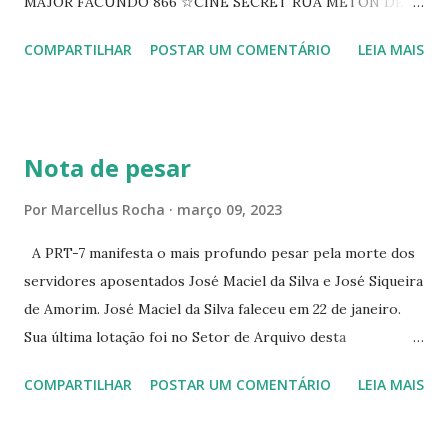
MAJOR FACUNDO 866 ☆CINE SECRET RUA METON DE
ALENCAR 607 ☆CINE SEDUÇÃO RUA FLORIANO
COMPARTILHAR
POSTAR UM COMENTÁRIO
LEIA MAIS
PEIXOTO 1307 ☆CINE IRIS RUA FLORIANO PEIXOTO 1206
CONTINUAÇÃO ☆CINE ENCONTRO RUA BARÃO DO RIO
BRANCO 1697 ☆CINE HOUSE RUA MENTON DE ALENCAR
363 ☆CINE LOVE STAR RUA MAJOR FACUNDO 1322
Nota de pesar
☆CINE VIP CLUBE RUA 24 DE MAIO 825 ☆CINE ECLIPSE
RUA ASSUNÇÃO 387 ☆CINE ERÓTICO RUA ASSUNÇÃO
Por
Marcellus Rocha
março 09, 2023
344 ☆CINE EROS RUA ASSUNÇÃO 340
A PRT-7 manifesta o mais profundo pesar pela morte dos
servidores aposentados José Maciel da Silva e José Siqueira
de Amorim. José Maciel da Silva faleceu em 22 de janeiro.
Sua última lotação foi no Setor de Arquivo desta
Procuradoria Regional do Trabalho. O servidor José
COMPARTILHAR
POSTAR UM COMENTÁRIO
LEIA MAIS
Siqueira Amorim faleceu em 28 de fevereiro e encerrou a
carreira na Secretaria da Coordenadoria de 2º Grau. Ao