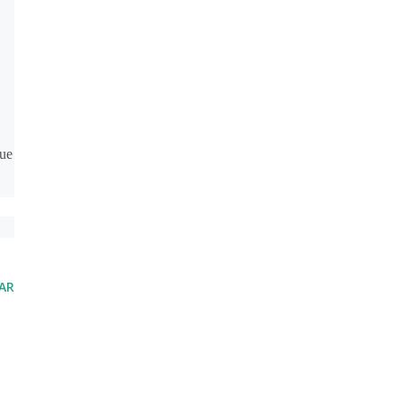
que
AR