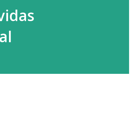
vidas
al