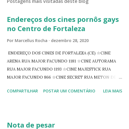
Postagens mais visitadas deste blog
Endereços dos cines pornôs gays
no Centro de Fortaleza
Por
Marcellus Rocha
dezembro 28, 2020
ENDEREÇO DOS CINES DE FORTALEZA (CE) ☆CINE
ARENA RUA MAJOR FACUNDO 1181 ☆CINE AUTORAMA
RUA MAJOR FACUNDO 1193 ☆CINE MAJESTICK RUA
MAJOR FACUNDO 866 ☆CINE SECRET RUA METON DE
ALENCAR 607 ☆CINE SEDUÇÃO RUA FLORIANO
COMPARTILHAR
POSTAR UM COMENTÁRIO
LEIA MAIS
PEIXOTO 1307 ☆CINE IRIS RUA FLORIANO PEIXOTO 1206
CONTINUAÇÃO ☆CINE ENCONTRO RUA BARÃO DO RIO
BRANCO 1697 ☆CINE HOUSE RUA MENTON DE ALENCAR
363 ☆CINE LOVE STAR RUA MAJOR FACUNDO 1322
Nota de pesar
☆CINE VIP CLUBE RUA 24 DE MAIO 825 ☆CINE ECLIPSE