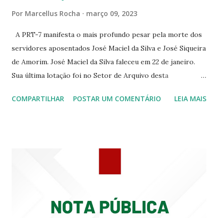
RUA ASSUNÇÃO 387 ☆CINE ERÓTICO RUA ASSUNÇÃO
Por
Marcellus Rocha
março 09, 2023
344 ☆CINE EROS RUA ASSUNÇÃO 340
A PRT-7 manifesta o mais profundo pesar pela morte dos
servidores aposentados José Maciel da Silva e José Siqueira
de Amorim. José Maciel da Silva faleceu em 22 de janeiro.
Sua última lotação foi no Setor de Arquivo desta
Procuradoria Regional do Trabalho. O servidor José
COMPARTILHAR
POSTAR UM COMENTÁRIO
LEIA MAIS
Siqueira Amorim faleceu em 28 de fevereiro e encerrou a
carreira na Secretaria da Coordenadoria de 2º Grau. Ao
tempo em que se solidariza com os familiares e amigos, a
PRT-7 reconhece a valorosa contribuição de ambos
enquanto atuaram nesta instituição.