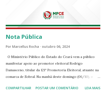
Nota Pública
Por
Marcellus Rocha
outubro 06, 2024
O Ministério Público do Estado do Ceará vem a público
manifestar apoio ao promotor eleitoral Rodrigo
Damasceno, titular da 121ª Promotoria Eleitoral, atuante na
comarca de Sobral. Na manhã deste domingo (06/10), o
senhor Moses Rodrigues, que é deputado federal e
COMPARTILHAR
POSTAR UM COMENTÁRIO
LEIA MAIS
integrava um grupo de apoiadores de um candidato a
prefeito, ignorou as orientações dos Promotores
Eleitorais em Sobral e atuou em contrariedade às normas