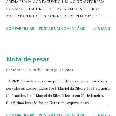
ARENA RUA MAJOR FACUNDO 1181 ☆CINE AUTORAMA
RUA MAJOR FACUNDO 1193 ☆CINE MAJESTICK RUA
MAJOR FACUNDO 866 ☆CINE SECRET RUA METON DE
ALENCAR 607 ☆CINE SEDUÇÃO RUA FLORIANO
COMPARTILHAR
POSTAR UM COMENTÁRIO
LEIA MAIS
PEIXOTO 1307 ☆CINE IRIS RUA FLORIANO PEIXOTO 1206
CONTINUAÇÃO ☆CINE ENCONTRO RUA BARÃO DO RIO
BRANCO 1697 ☆CINE HOUSE RUA MENTON DE ALENCAR
363 ☆CINE LOVE STAR RUA MAJOR FACUNDO 1322
Nota de pesar
☆CINE VIP CLUBE RUA 24 DE MAIO 825 ☆CINE ECLIPSE
RUA ASSUNÇÃO 387 ☆CINE ERÓTICO RUA ASSUNÇÃO
Por
Marcellus Rocha
março 09, 2023
344 ☆CINE EROS RUA ASSUNÇÃO 340
A PRT-7 manifesta o mais profundo pesar pela morte dos
servidores aposentados José Maciel da Silva e José Siqueira
de Amorim. José Maciel da Silva faleceu em 22 de janeiro.
Sua última lotação foi no Setor de Arquivo desta
Procuradoria Regional do Trabalho. O servidor José
COMPARTILHAR
POSTAR UM COMENTÁRIO
LEIA MAIS