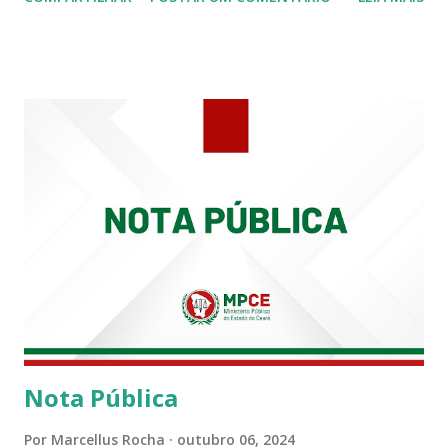
Siqueira Amorim faleceu em 28 de fevereiro e encerrou a
carreira na Secretaria da Coordenadoria de 2º Grau. Ao
tempo em que se solidariza com os familiares e amigos, a
PRT-7 reconhece a valorosa contribuição de ambos
enquanto atuaram nesta instituição.
Nota Pública
Por
Marcellus Rocha
outubro 06, 2024