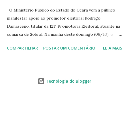
O Ministério Público do Estado do Ceará vem a público
manifestar apoio ao promotor eleitoral Rodrigo
Damasceno, titular da 121ª Promotoria Eleitoral, atuante na
comarca de Sobral. Na manhã deste domingo (06/10), o
senhor Moses Rodrigues, que é deputado federal e
COMPARTILHAR
POSTAR UM COMENTÁRIO
LEIA MAIS
integrava um grupo de apoiadores de um candidato a
prefeito, ignorou as orientações dos Promotores
Eleitorais em Sobral e atuou em contrariedade às normas
eleitorais, mesmo sendo advertido da irregularidade de sua
Tecnologia do Blogger
conduta. Além disso, o referido deputado desrespeitou um
membro do Ministério Público no desempenho legítimo de
suas atribuições. A atitude do parlamentar ofende as
instituições e o sistema de justiça, afrontando os princípios
democráticos. O Ministério Público permanecerá firme no
combate aos crimes e ilícitos eleitorais, na garantia do