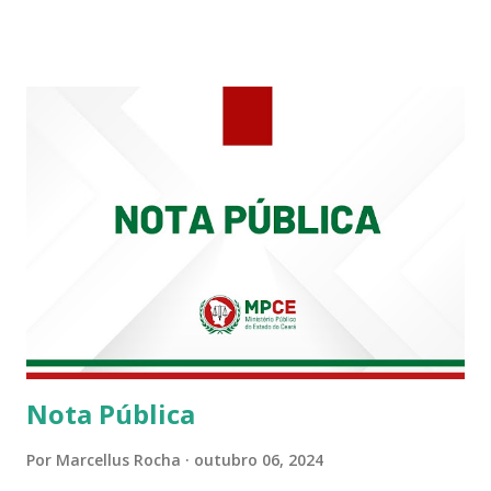
carreira na Secretaria da Coordenadoria de 2º Grau. Ao
tempo em que se solidariza com os familiares e amigos, a
PRT-7 reconhece a valorosa contribuição de ambos
enquanto atuaram nesta instituição.
Nota Pública
Por
Marcellus Rocha
outubro 06, 2024