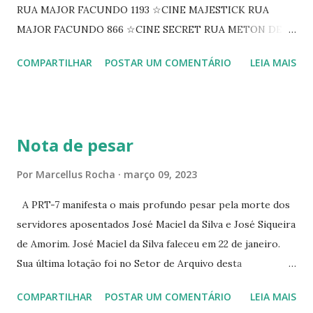
RUA MAJOR FACUNDO 1193 ☆CINE MAJESTICK RUA
MAJOR FACUNDO 866 ☆CINE SECRET RUA METON DE
ALENCAR 607 ☆CINE SEDUÇÃO RUA FLORIANO
COMPARTILHAR
POSTAR UM COMENTÁRIO
LEIA MAIS
PEIXOTO 1307 ☆CINE IRIS RUA FLORIANO PEIXOTO 1206
CONTINUAÇÃO ☆CINE ENCONTRO RUA BARÃO DO RIO
BRANCO 1697 ☆CINE HOUSE RUA MENTON DE ALENCAR
363 ☆CINE LOVE STAR RUA MAJOR FACUNDO 1322
Nota de pesar
☆CINE VIP CLUBE RUA 24 DE MAIO 825 ☆CINE ECLIPSE
RUA ASSUNÇÃO 387 ☆CINE ERÓTICO RUA ASSUNÇÃO
Por
Marcellus Rocha
março 09, 2023
344 ☆CINE EROS RUA ASSUNÇÃO 340
A PRT-7 manifesta o mais profundo pesar pela morte dos
servidores aposentados José Maciel da Silva e José Siqueira
de Amorim. José Maciel da Silva faleceu em 22 de janeiro.
Sua última lotação foi no Setor de Arquivo desta
Procuradoria Regional do Trabalho. O servidor José
COMPARTILHAR
POSTAR UM COMENTÁRIO
LEIA MAIS
Siqueira Amorim faleceu em 28 de fevereiro e encerrou a