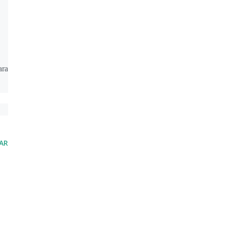
ara
AR