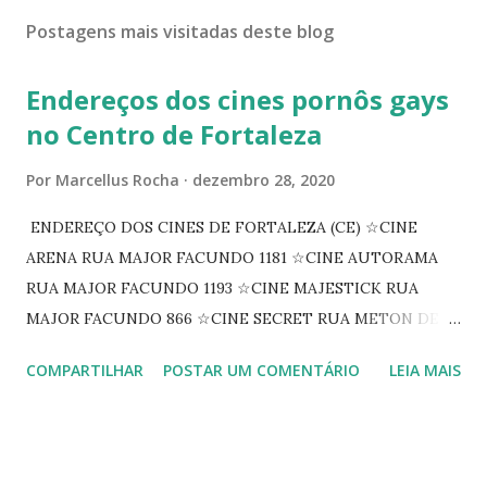
Postagens mais visitadas deste blog
Endereços dos cines pornôs gays
no Centro de Fortaleza
Por
Marcellus Rocha
dezembro 28, 2020
ENDEREÇO DOS CINES DE FORTALEZA (CE) ☆CINE
ARENA RUA MAJOR FACUNDO 1181 ☆CINE AUTORAMA
RUA MAJOR FACUNDO 1193 ☆CINE MAJESTICK RUA
MAJOR FACUNDO 866 ☆CINE SECRET RUA METON DE
ALENCAR 607 ☆CINE SEDUÇÃO RUA FLORIANO
COMPARTILHAR
POSTAR UM COMENTÁRIO
LEIA MAIS
PEIXOTO 1307 ☆CINE IRIS RUA FLORIANO PEIXOTO 1206
CONTINUAÇÃO ☆CINE ENCONTRO RUA BARÃO DO RIO
BRANCO 1697 ☆CINE HOUSE RUA MENTON DE ALENCAR
363 ☆CINE LOVE STAR RUA MAJOR FACUNDO 1322