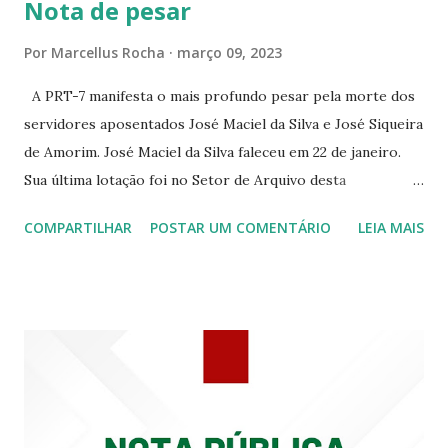
Nota de pesar
☆CINE VIP CLUBE RUA 24 DE MAIO 825 ☆CINE ECLIPSE
RUA ASSUNÇÃO 387 ☆CINE ERÓTICO RUA ASSUNÇÃO
Por
Marcellus Rocha
março 09, 2023
344 ☆CINE EROS RUA ASSUNÇÃO 340
A PRT-7 manifesta o mais profundo pesar pela morte dos
servidores aposentados José Maciel da Silva e José Siqueira
de Amorim. José Maciel da Silva faleceu em 22 de janeiro.
Sua última lotação foi no Setor de Arquivo desta
Procuradoria Regional do Trabalho. O servidor José
COMPARTILHAR
POSTAR UM COMENTÁRIO
LEIA MAIS
Siqueira Amorim faleceu em 28 de fevereiro e encerrou a
carreira na Secretaria da Coordenadoria de 2º Grau. Ao
tempo em que se solidariza com os familiares e amigos, a
PRT-7 reconhece a valorosa contribuição de ambos
enquanto atuaram nesta instituição.