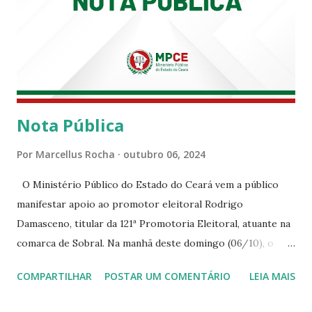
Nota Pública
Por
Marcellus Rocha
outubro 06, 2024
O Ministério Público do Estado do Ceará vem a público
manifestar apoio ao promotor eleitoral Rodrigo
Damasceno, titular da 121ª Promotoria Eleitoral, atuante na
comarca de Sobral. Na manhã deste domingo (06/10), o
senhor Moses Rodrigues, que é deputado federal e
COMPARTILHAR
POSTAR UM COMENTÁRIO
LEIA MAIS
integrava um grupo de apoiadores de um candidato a
prefeito, ignorou as orientações dos Promotores