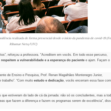
sidência realizada de forma presencial desde o início da pandemia de covid-19 (Fo
Ribamar Neto/UFC)
eitos”, reforçou a professora. "Acreditem em vocês. Em todo esse percurso,
,
respeitem a vulnerabilidade e a esperança do paciente
e ajam. Façam o
ente de Ensino e Pesquisa, Prof. Renan Magalhães Montenegro Junior,
e trabalho”. “Com muito
estudo e dedicação
, vocês encerram essa fase com
ue estiveram do lado de cá da jornada: não só os concludentes, mas a to
reas que fazem a diferença e fazem os programas serem de excelência”, diss