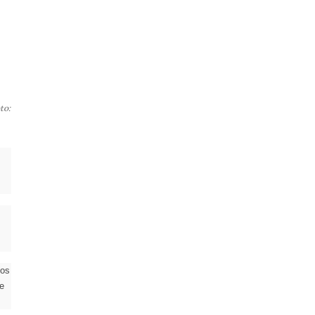
to:
dos
e