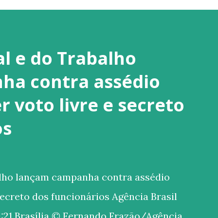
al e do Trabalho
ha contra assédio
 voto livre e secreto
os
alho lançam campanha contra assédio
secreto dos funcionários Agência Brasil
:21 Brasília © Fernando Frazão/Agência