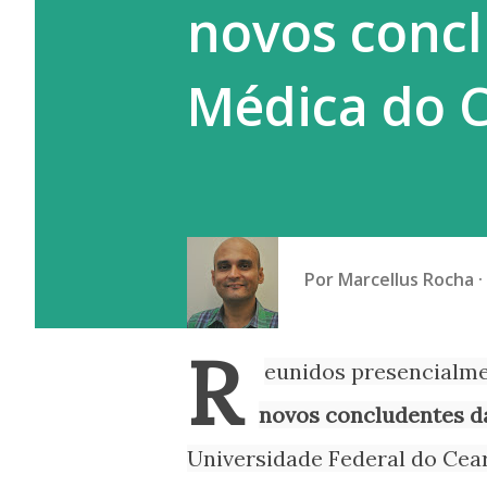
novos concl
a prática do empregador que g
Médica do 
Por
Marcellus Rocha
R
eunidos presencialmen
novos concludentes d
Universidade Federal do Ce