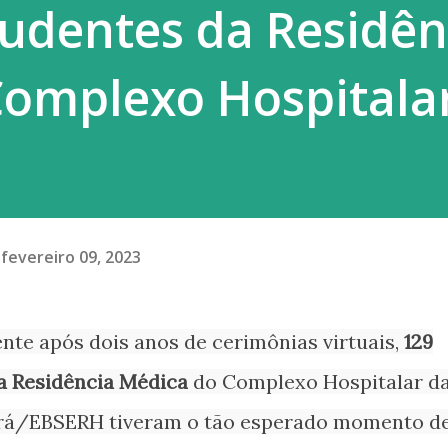
udentes da Residên
era esse constrang...
Complexo Hospitala
fevereiro 09, 2023
te após dois anos de cerimônias virtuais,
129
a Residência Médica
do Complexo Hospitalar d
ará/EBSERH tiveram o tão esperado momento d