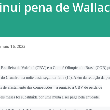
inui pena de Walla
ortados e surtos localizados continuam
maio 16, 2023
 Brasileira de Voleibol (CBV) e o Comitê Olímpico do Brasil (COB) p
 do Cruzeiro, na noite desta segunda-feira (15). Além da redução da pe
dias de afastamento das competições – a punição à CBV de perda de
eis meses foi substituída por uma multa a ser paga pela entidade.