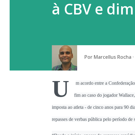
à CBV e dim
endêmica do vírus, casos imp
sendo registrad...
Por
Marcellus Rocha
U
m acordo entre a Confederação
fim ao caso do jogador Wallace,
imposta ao atleta - de cinco anos para 90 
repasses de verbas pública pelo período de s