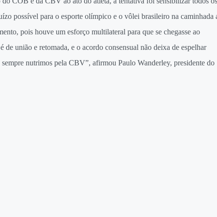
 do COB e da CBV ao ato do atleta, a tentativa foi sensibilizar todos o
zo possível para o esporte olímpico e o vôlei brasileiro na caminhada 
mento, pois houve um esforço multilateral para que se chegasse ao
de união e retomada, e o acordo consensual não deixa de espelhar
que sempre nutrimos pela CBV”, afirmou Paulo Wanderley, presidente do