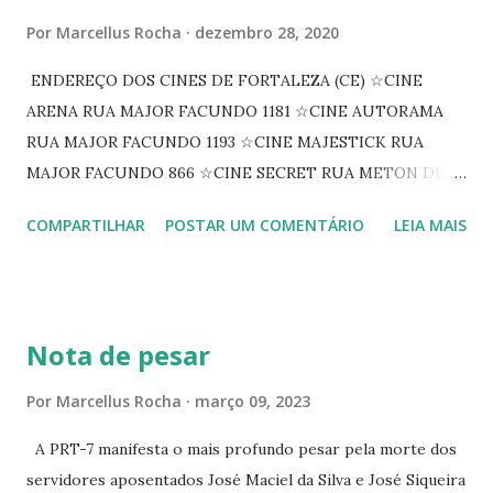
Por
Marcellus Rocha
dezembro 28, 2020
ENDEREÇO DOS CINES DE FORTALEZA (CE) ☆CINE
ARENA RUA MAJOR FACUNDO 1181 ☆CINE AUTORAMA
RUA MAJOR FACUNDO 1193 ☆CINE MAJESTICK RUA
MAJOR FACUNDO 866 ☆CINE SECRET RUA METON DE
ALENCAR 607 ☆CINE SEDUÇÃO RUA FLORIANO
COMPARTILHAR
POSTAR UM COMENTÁRIO
LEIA MAIS
PEIXOTO 1307 ☆CINE IRIS RUA FLORIANO PEIXOTO 1206
CONTINUAÇÃO ☆CINE ENCONTRO RUA BARÃO DO RIO
BRANCO 1697 ☆CINE HOUSE RUA MENTON DE ALENCAR
363 ☆CINE LOVE STAR RUA MAJOR FACUNDO 1322
Nota de pesar
☆CINE VIP CLUBE RUA 24 DE MAIO 825 ☆CINE ECLIPSE
RUA ASSUNÇÃO 387 ☆CINE ERÓTICO RUA ASSUNÇÃO
Por
Marcellus Rocha
março 09, 2023
344 ☆CINE EROS RUA ASSUNÇÃO 340
A PRT-7 manifesta o mais profundo pesar pela morte dos
servidores aposentados José Maciel da Silva e José Siqueira