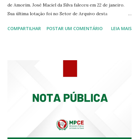
de Amorim. José Maciel da Silva faleceu em 22 de janeiro.
Sua última lotação foi no Setor de Arquivo desta
Procuradoria Regional do Trabalho. O servidor José
COMPARTILHAR
POSTAR UM COMENTÁRIO
LEIA MAIS
Siqueira Amorim faleceu em 28 de fevereiro e encerrou a
carreira na Secretaria da Coordenadoria de 2º Grau. Ao
tempo em que se solidariza com os familiares e amigos, a
PRT-7 reconhece a valorosa contribuição de ambos
enquanto atuaram nesta instituição.