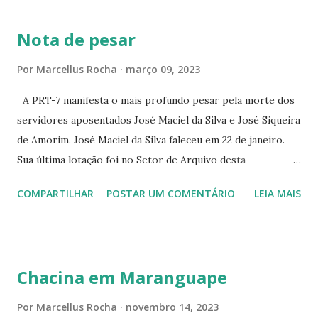
BRANCO 1697 ☆CINE HOUSE RUA MENTON DE ALENCAR
363 ☆CINE LOVE STAR RUA MAJOR FACUNDO 1322
Nota de pesar
☆CINE VIP CLUBE RUA 24 DE MAIO 825 ☆CINE ECLIPSE
RUA ASSUNÇÃO 387 ☆CINE ERÓTICO RUA ASSUNÇÃO
Por
Marcellus Rocha
março 09, 2023
344 ☆CINE EROS RUA ASSUNÇÃO 340
A PRT-7 manifesta o mais profundo pesar pela morte dos
servidores aposentados José Maciel da Silva e José Siqueira
de Amorim. José Maciel da Silva faleceu em 22 de janeiro.
Sua última lotação foi no Setor de Arquivo desta
Procuradoria Regional do Trabalho. O servidor José
COMPARTILHAR
POSTAR UM COMENTÁRIO
LEIA MAIS
Siqueira Amorim faleceu em 28 de fevereiro e encerrou a
carreira na Secretaria da Coordenadoria de 2º Grau. Ao
tempo em que se solidariza com os familiares e amigos, a
PRT-7 reconhece a valorosa contribuição de ambos
Chacina em Maranguape
enquanto atuaram nesta instituição.
Por
Marcellus Rocha
novembro 14, 2023