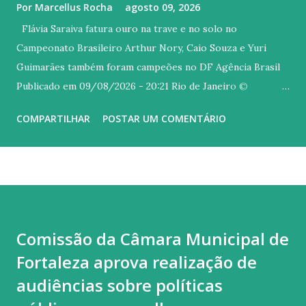
Por
Marcellus Rocha
agosto 09, 2026
Flávia Saraiva fatura ouro na trave e no solo no
Campeonato Brasileiro Arthur Nory, Caio Souza e Yuri
Guimarães também foram campeões no DF Agência Brasil
Publicado em 09/08/2026 - 20:21 Rio de Janeiro ©
Melogym/CBG/Direitos Reservados Versão em áudio A
COMPARTILHAR
POSTAR UM COMENTÁRIO
carioca Flávia Saraiva arrebatou o público do Ginásio Nilson
Nelson, em Brasília, neste domingo (9), último dia do
Campeonato Brasileiro de Ginástica Artística. A ginasta do
Flamengo foi campeã na trave e também no solo, com uma
coreografia irretocável, embalada ao som de um mix dos
sucessos "Asa Branca", de Luiz Gonzaga, e "Homem com H",
Comissão da Câmara Municipal de
de autoria Antônio Barros, mais conhecida na interpretada
Fortaleza aprova realização de
por Ney Matogrosso. Quem também brilhou hoje no topo
do pódio foi Arthur Nory (barra fixa), Caio Souza (barras
audiências sobre políticas
paralelas) e Yuri Guimarães (salto). Flavinha começou o