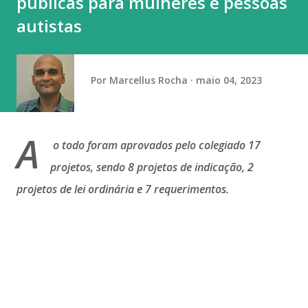
públicas para mulheres e pessoas
domingo (9) com exibição de alto nível de dificuldade na
autistas
trave. Cravou a nota mais alta (13.866) que lhe valeu o
primeiro ouro do dia. A prata ficou com Gabri...
Por
Marcellus Rocha
maio 04, 2023
A
o todo foram aprovados pelo colegiado 17
projetos, sendo 8 projetos de indicação, 2
projetos de lei ordinária e 7 requerimentos.