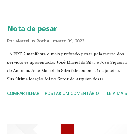
CONTINUAÇÃO ☆CINE ENCONTRO RUA BARÃO DO RIO
BRANCO 1697 ☆CINE HOUSE RUA MENTON DE ALENCAR
363 ☆CINE LOVE STAR RUA MAJOR FACUNDO 1322
Nota de pesar
☆CINE VIP CLUBE RUA 24 DE MAIO 825 ☆CINE ECLIPSE
RUA ASSUNÇÃO 387 ☆CINE ERÓTICO RUA ASSUNÇÃO
Por
Marcellus Rocha
março 09, 2023
344 ☆CINE EROS RUA ASSUNÇÃO 340
A PRT-7 manifesta o mais profundo pesar pela morte dos
servidores aposentados José Maciel da Silva e José Siqueira
de Amorim. José Maciel da Silva faleceu em 22 de janeiro.
Sua última lotação foi no Setor de Arquivo desta
Procuradoria Regional do Trabalho. O servidor José
COMPARTILHAR
POSTAR UM COMENTÁRIO
LEIA MAIS
Siqueira Amorim faleceu em 28 de fevereiro e encerrou a
carreira na Secretaria da Coordenadoria de 2º Grau. Ao
tempo em que se solidariza com os familiares e amigos, a
PRT-7 reconhece a valorosa contribuição de ambos
enquanto atuaram nesta instituição.