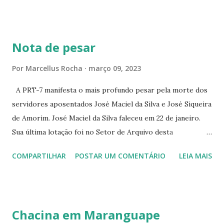
CONTINUAÇÃO ☆CINE ENCONTRO RUA BARÃO DO RIO
BRANCO 1697 ☆CINE HOUSE RUA MENTON DE ALENCAR
363 ☆CINE LOVE STAR RUA MAJOR FACUNDO 1322
Nota de pesar
☆CINE VIP CLUBE RUA 24 DE MAIO 825 ☆CINE ECLIPSE
RUA ASSUNÇÃO 387 ☆CINE ERÓTICO RUA ASSUNÇÃO
Por
Marcellus Rocha
março 09, 2023
344 ☆CINE EROS RUA ASSUNÇÃO 340
A PRT-7 manifesta o mais profundo pesar pela morte dos
servidores aposentados José Maciel da Silva e José Siqueira
de Amorim. José Maciel da Silva faleceu em 22 de janeiro.
Sua última lotação foi no Setor de Arquivo desta
Procuradoria Regional do Trabalho. O servidor José
COMPARTILHAR
POSTAR UM COMENTÁRIO
LEIA MAIS
Siqueira Amorim faleceu em 28 de fevereiro e encerrou a
carreira na Secretaria da Coordenadoria de 2º Grau. Ao
tempo em que se solidariza com os familiares e amigos, a
PRT-7 reconhece a valorosa contribuição de ambos
Chacina em Maranguape
enquanto atuaram nesta instituição.