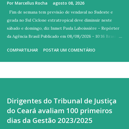
Por
Marcellus Rocha
agosto 08, 2026
Fim de semana tem previsão de vendaval no Sudeste e
geada no Sul Ciclone extratropical deve diminuir neste
sábado e domingo, diz Inmet Paula Laboissière – Repórter
da Agência Brasil Publicado em 08/08/2026 - 10:16 Brasília
© Arquivo/Ricardo Wolffenbuttel/ SECOM/ Governo
COMPARTILHAR
POSTAR UM COMENTÁRIO
Santa Catarina Versão em áudio Os efeitos do ciclone
extratropical que atingiu o Brasil esta semana devem
diminuir ao longo deste sábado (8) e domingo (9), apesar de
favorecer a entrada de uma massa de ar frio sobre o Sul,
conforme previsão do Instituto Nacional de Meteorologia
(Inmet). O resfriamento favorece a formação de geadas no
Dirigentes do Tribunal de Justiça
centro-sul do Rio Grande do Sul e em áreas de Santa
do Ceará avaliam 100 primeiros
Catarina. A partir de segunda-feira (10), o ar frio alcança
também São Paulo e Rio de Janeiro, mas com menor
dias da Gestão 2023/2025
intensidade. Neste fim de semana , a previsão é que as