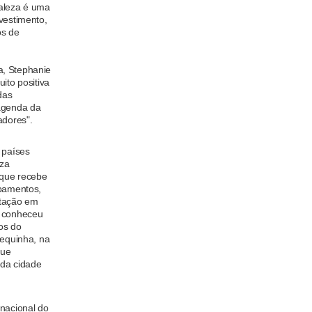
taleza é uma
vestimento,
os de
a, Stephanie
ito positiva
das
 agenda da
adores".
 países
eza
 que recebe
ipamentos,
itação em
; conheceu
cos do
Zequinha, na
que
 da cidade
rnacional do