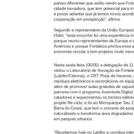
países diferentes que estão vendo que For
cidade inovadora, que tem potencial para in
e posso adiantar que já temos novos acord
cooperação em prospecção", afirma.
Segundo a representante da União Europei
Hotel, "esse encontro foi uma experiência mu
porque reuniu representantes da Europa e 
Américas e porque Fortaleza prioriza essa
economia circular e tem projetos muito inov
Nesta sexta-feira (05/05) a delegação de 11
visitou o Laboratório de Inovação de Fortal
(Labifor/Citinova), o CRT Praia de Iracema,
resíduos eletrônicos e recondiciona os equ
além de promover aulas gratuitas de capac
parceria com o programa Juventude Digital
catadores e experimentou os triciclos elétri
projeto Re-ciclo; e foi ao Microparque Seu 
Barra do Ceará, que tem o conceito de par
naturalizado e transforma área degradadas
em parques urbanos.
"Recebemos hoje no Labifor a comitiva inte