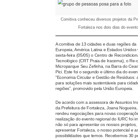
Comitiva conheceu diversos projetos da Pre
Fortaleza nos dois dias do event
A comitiva de 13 cidades e duas regiões da
Europeia, América Latina e Estados Unidos v
sexta-feira (05/05) o Centro de Recondicio
Tecnológico (CRT Praia de Iracema), o Re-ci
Microparque Seu Zefinha, na Barra do Cear
Pici. Este foi o segundo e último dia do even
"Economia Circular e Gestão de Resíduos:
para soluções mais sustentáveis para cidad
regiões”, promovido pela União Europeia.
De acordo com a assessora de Assuntos Inst
da Prefeitura de Fortaleza, Joana Nogueira,
rendeu negociações para novas cooperaçõe
realização do evento regional do IURC foi i
não só para apresentar os nossos projetos
apresentar Fortaleza, o nosso potencial e a
possibilidades que temos. Recebemos 30 p