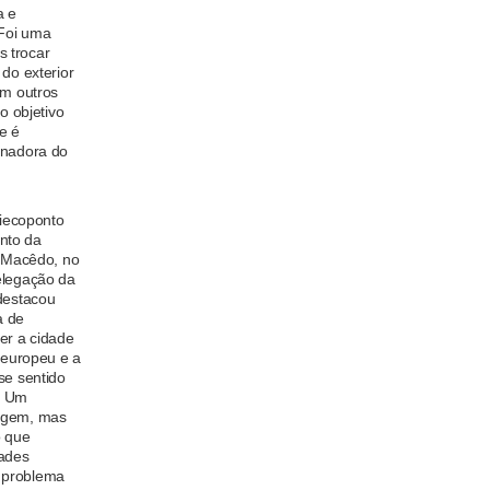
a e
 Foi uma
 trocar
 do exterior
em outros
o objetivo
e é
enadora do
niecoponto
nto da
s Macêdo, no
elegação da
 destacou
a de
er a cidade
e europeu e a
se sentido
. Um
lagem, mas
o que
ades
 problema