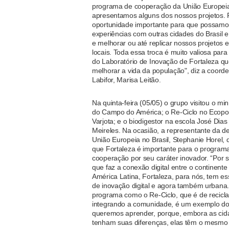
programa de cooperação da União Europei
apresentamos alguns dos nossos projetos.
oportunidade importante para que possamos
experiências com outras cidades do Brasil e
e melhorar ou até replicar nossos projetos 
locais. Toda essa troca é muito valiosa para 
do Laboratório de Inovação de Fortaleza qu
melhorar a vida da população", diz a coord
Labifor, Marisa Leitão.
Na quinta-feira (05/05) o grupo visitou o mi
do Campo do América; o Re-Ciclo no Ecopo
Varjota; e o biodigestor na escola José Dia
Meireles. Na ocasião, a representante da d
União Europeia no Brasil, Stephanie Horel,
que Fortaleza é importante para o program
cooperação por seu caráter inovador. “Por s
que faz a conexão digital entre o continent
América Latina, Fortaleza, para nós, tem es
de inovação digital e agora também urbana
programa como o Re-Ciclo, que é de recic
integrando a comunidade, é um exemplo d
queremos aprender, porque, embora as cid
tenham suas diferenças, elas têm o mesmo