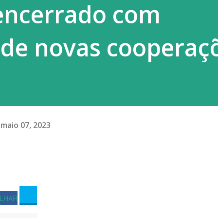
 encerrado com
de São Paulo. Há ainda aviso amarelo d...
 de novas cooperaç
maio 07, 2023
LHAR