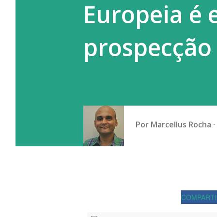
Europeia é
Grosso do Sul e o centro-sul 
prospecção
Por
Marcellus Rocha
COMPARTI