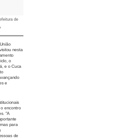
feitura de
o
 União
isitou nesta
namento
clo, o
á, e o Cuca
to
 avançando
es e
itucionais
 o encontro
s. "A
mportante
, mas para
s
essoas de