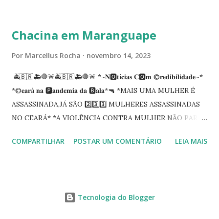
tempo em que se solidariza com os familiares e amigos, a
PRT-7 reconhece a valorosa contribuição de ambos
Chacina em Maranguape
enquanto atuaram nesta instituição.
Por
Marcellus Rocha
novembro 14, 2023
🚔🇧🇷🚑🛑🚨🚔🇧🇷🚑🛑🚨 *~𝐍🅾️𝐭í𝐜𝐢𝐚𝐬 𝐂🅾️𝐦 ©️𝐫𝐞𝐝𝐢𝐛𝐢𝐥𝐢𝐝𝐚𝐝𝐞~*
*©️𝐞𝐚𝐫á 𝐧𝐚 🅿️𝐚𝐧𝐝𝐞𝐦𝐢𝐚 𝐝𝐚 🅱️𝐚𝐥𝐚*🔫 *MAIS UMA MULHER É
ASSASSINADA,JÁ SÃO 2️⃣3️⃣3️⃣ MULHERES ASSASSINADAS
NO CEARÁ* *A VIOLÊNCIA CONTRA MULHER NÃO PARA
NO CEARÁ* *MARANGUAPE/CHACINA* Segundo
COMPARTILHAR
POSTAR UM COMENTÁRIO
LEIA MAIS
informações quarto pessoas foram executadas no Distrito
de Amanari. Elemento pernicioso, do Fundoró, Amanari,
lesionado a bala, e depois de alguns minutos veio a óbito.
Segundo informes, os algozes são da GDE da Babilônia.
Tecnologia do Blogger
Tbm Amanari. Estavam em uma casa, onde foi invadida e
começaram a disparar em todos. 04 obitos no local,03