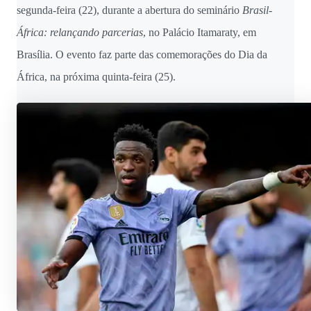
segunda-feira (22), durante a abertura do seminário
Brasil-
África: relançando parcerias
, no Palácio Itamaraty, em
Brasília. O evento faz parte das comemorações do Dia da
África, na próxima quinta-feira (25).
Sobre a expulsão
do jogador
brasileiro ao se
envolver em uma
confusão
generalizada em
campo, durante o
jogo entre os
times espanhóis