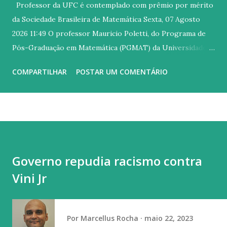
Professor da UFC é contemplado com prêmio por mérito
da Sociedade Brasileira de Matemática Sexta, 07 Agosto
2026 11:49 O professor Mauricio Poletti, do Programa de
Pós-Graduação em Matemática (PGMAT) da Universidade
Federal do Ceará (UFC), foi um dos vencedores do Prêmio
COMPARTILHAR
POSTAR UM COMENTÁRIO
SBM 2026 , concedido pela Sociedade Brasileira de
Matemática (SBM) a artigos científicos de destaque
produzidos por jovens pesquisadores no Brasil.
Professores Yuri Lima e Mauricio Poletti durante a
cerimônia de entrega do Prêmio SBM 2026 (Foto: acervo
pessoal) O reconhecimento foi concedido ao artigo
Governo repudia racismo contra
“Measures of maximal entropy for non-uniformly
Vini Jr
hyperbolic maps”, publicado em janeiro de 2026 no Journal
of the European Mathematical Society (JEMS) e assinado
por Mauricio Poletti, Yuri Lima e Davi Obata. A premiação
Por
Marcellus Rocha
maio 22, 2023
foi entregue durante a XII Bienal da Sociedade Brasileira de