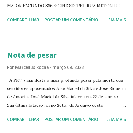
MAJOR FACUNDO 866 ☆CINE SECRET RUA METON DE
ALENCAR 607 ☆CINE SEDUÇÃO RUA FLORIANO
COMPARTILHAR
POSTAR UM COMENTÁRIO
LEIA MAIS
PEIXOTO 1307 ☆CINE IRIS RUA FLORIANO PEIXOTO 1206
CONTINUAÇÃO ☆CINE ENCONTRO RUA BARÃO DO RIO
BRANCO 1697 ☆CINE HOUSE RUA MENTON DE ALENCAR
363 ☆CINE LOVE STAR RUA MAJOR FACUNDO 1322
Nota de pesar
☆CINE VIP CLUBE RUA 24 DE MAIO 825 ☆CINE ECLIPSE
RUA ASSUNÇÃO 387 ☆CINE ERÓTICO RUA ASSUNÇÃO
Por
Marcellus Rocha
março 09, 2023
344 ☆CINE EROS RUA ASSUNÇÃO 340
A PRT-7 manifesta o mais profundo pesar pela morte dos
servidores aposentados José Maciel da Silva e José Siqueira
de Amorim. José Maciel da Silva faleceu em 22 de janeiro.
Sua última lotação foi no Setor de Arquivo desta
Procuradoria Regional do Trabalho. O servidor José
COMPARTILHAR
POSTAR UM COMENTÁRIO
LEIA MAIS
Siqueira Amorim faleceu em 28 de fevereiro e encerrou a
carreira na Secretaria da Coordenadoria de 2º Grau. Ao