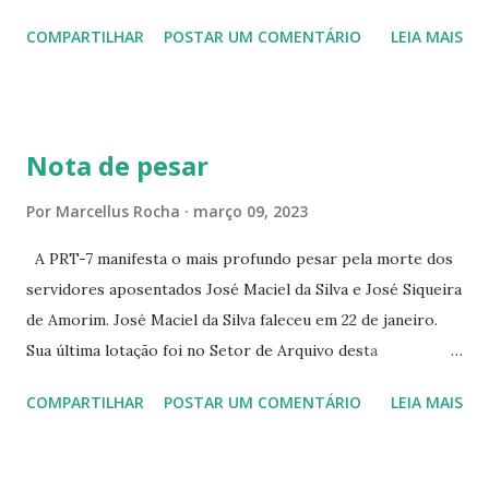
ALENCAR 607 ☆CINE SEDUÇÃO RUA FLORIANO
COMPARTILHAR
POSTAR UM COMENTÁRIO
LEIA MAIS
PEIXOTO 1307 ☆CINE IRIS RUA FLORIANO PEIXOTO 1206
CONTINUAÇÃO ☆CINE ENCONTRO RUA BARÃO DO RIO
BRANCO 1697 ☆CINE HOUSE RUA MENTON DE ALENCAR
363 ☆CINE LOVE STAR RUA MAJOR FACUNDO 1322
Nota de pesar
☆CINE VIP CLUBE RUA 24 DE MAIO 825 ☆CINE ECLIPSE
RUA ASSUNÇÃO 387 ☆CINE ERÓTICO RUA ASSUNÇÃO
Por
Marcellus Rocha
março 09, 2023
344 ☆CINE EROS RUA ASSUNÇÃO 340
A PRT-7 manifesta o mais profundo pesar pela morte dos
servidores aposentados José Maciel da Silva e José Siqueira
de Amorim. José Maciel da Silva faleceu em 22 de janeiro.
Sua última lotação foi no Setor de Arquivo desta
Procuradoria Regional do Trabalho. O servidor José
COMPARTILHAR
POSTAR UM COMENTÁRIO
LEIA MAIS
Siqueira Amorim faleceu em 28 de fevereiro e encerrou a
carreira na Secretaria da Coordenadoria de 2º Grau. Ao
tempo em que se solidariza com os familiares e amigos, a