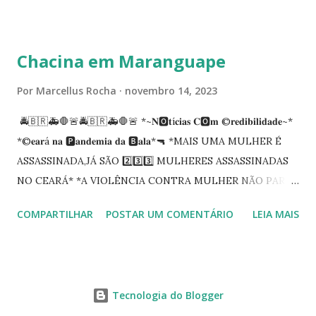
carreira na Secretaria da Coordenadoria de 2º Grau. Ao
tempo em que se solidariza com os familiares e amigos, a
PRT-7 reconhece a valorosa contribuição de ambos
Chacina em Maranguape
enquanto atuaram nesta instituição.
Por
Marcellus Rocha
novembro 14, 2023
🚔🇧🇷🚑🛑🚨🚔🇧🇷🚑🛑🚨 *~𝐍🅾️𝐭í𝐜𝐢𝐚𝐬 𝐂🅾️𝐦 ©️𝐫𝐞𝐝𝐢𝐛𝐢𝐥𝐢𝐝𝐚𝐝𝐞~*
*©️𝐞𝐚𝐫á 𝐧𝐚 🅿️𝐚𝐧𝐝𝐞𝐦𝐢𝐚 𝐝𝐚 🅱️𝐚𝐥𝐚*🔫 *MAIS UMA MULHER É
ASSASSINADA,JÁ SÃO 2️⃣3️⃣3️⃣ MULHERES ASSASSINADAS
NO CEARÁ* *A VIOLÊNCIA CONTRA MULHER NÃO PARA
NO CEARÁ* *MARANGUAPE/CHACINA* Segundo
COMPARTILHAR
POSTAR UM COMENTÁRIO
LEIA MAIS
informações quarto pessoas foram executadas no Distrito
de Amanari. Elemento pernicioso, do Fundoró, Amanari,
lesionado a bala, e depois de alguns minutos veio a óbito.
Segundo informes, os algozes são da GDE da Babilônia.
Tecnologia do Blogger
Tbm Amanari. Estavam em uma casa, onde foi invadida e