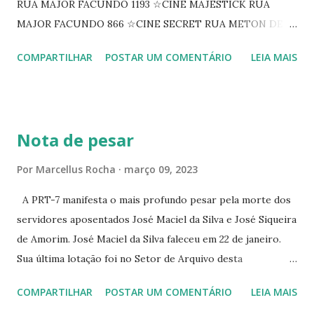
RUA MAJOR FACUNDO 1193 ☆CINE MAJESTICK RUA
MAJOR FACUNDO 866 ☆CINE SECRET RUA METON DE
ALENCAR 607 ☆CINE SEDUÇÃO RUA FLORIANO
COMPARTILHAR
POSTAR UM COMENTÁRIO
LEIA MAIS
PEIXOTO 1307 ☆CINE IRIS RUA FLORIANO PEIXOTO 1206
CONTINUAÇÃO ☆CINE ENCONTRO RUA BARÃO DO RIO
BRANCO 1697 ☆CINE HOUSE RUA MENTON DE ALENCAR
363 ☆CINE LOVE STAR RUA MAJOR FACUNDO 1322
Nota de pesar
☆CINE VIP CLUBE RUA 24 DE MAIO 825 ☆CINE ECLIPSE
RUA ASSUNÇÃO 387 ☆CINE ERÓTICO RUA ASSUNÇÃO
Por
Marcellus Rocha
março 09, 2023
344 ☆CINE EROS RUA ASSUNÇÃO 340
A PRT-7 manifesta o mais profundo pesar pela morte dos
servidores aposentados José Maciel da Silva e José Siqueira
de Amorim. José Maciel da Silva faleceu em 22 de janeiro.
Sua última lotação foi no Setor de Arquivo desta
Procuradoria Regional do Trabalho. O servidor José
COMPARTILHAR
POSTAR UM COMENTÁRIO
LEIA MAIS
Siqueira Amorim faleceu em 28 de fevereiro e encerrou a