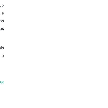
 do
s e
os
as
is
 à
AR