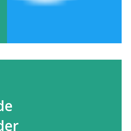
de
der