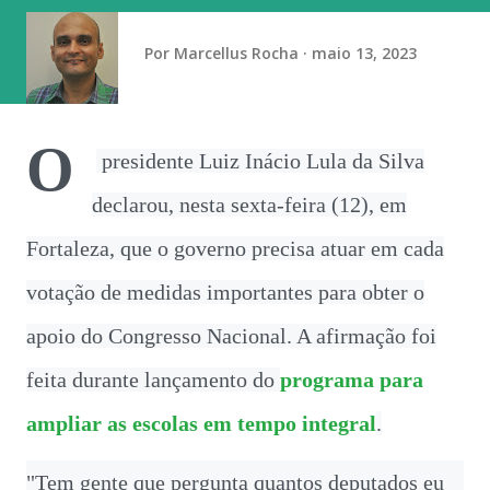
a quina e vão receber R$ 52.843,18 cada; e 6.903 apostas
acertaram a quadra e vão receber R$ 1.110,41 cada.
Por
Marcellus Rocha
maio 13, 2023
O
presidente Luiz Inácio Lula da Silva
declarou, nesta sexta-feira (12), em
Fortaleza, que o governo precisa atuar em cada
votação de medidas importantes para obter o
apoio do Congresso Nacional. A afirmação foi
feita durante lançamento do
programa para
ampliar as escolas em tempo integral
.
"Tem gente que pergunta quantos deputados eu