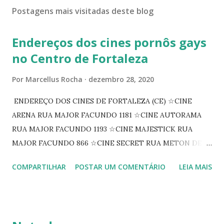
Postagens mais visitadas deste blog
Endereços dos cines pornôs gays
no Centro de Fortaleza
Por
Marcellus Rocha
dezembro 28, 2020
ENDEREÇO DOS CINES DE FORTALEZA (CE) ☆CINE
ARENA RUA MAJOR FACUNDO 1181 ☆CINE AUTORAMA
RUA MAJOR FACUNDO 1193 ☆CINE MAJESTICK RUA
MAJOR FACUNDO 866 ☆CINE SECRET RUA METON DE
ALENCAR 607 ☆CINE SEDUÇÃO RUA FLORIANO
COMPARTILHAR
POSTAR UM COMENTÁRIO
LEIA MAIS
PEIXOTO 1307 ☆CINE IRIS RUA FLORIANO PEIXOTO 1206
CONTINUAÇÃO ☆CINE ENCONTRO RUA BARÃO DO RIO
BRANCO 1697 ☆CINE HOUSE RUA MENTON DE ALENCAR
363 ☆CINE LOVE STAR RUA MAJOR FACUNDO 1322