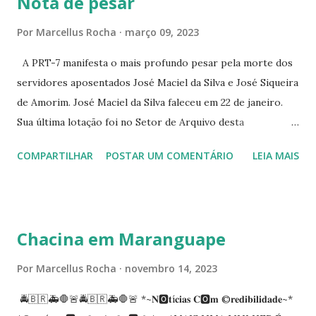
Nota de pesar
☆CINE VIP CLUBE RUA 24 DE MAIO 825 ☆CINE ECLIPSE
RUA ASSUNÇÃO 387 ☆CINE ERÓTICO RUA ASSUNÇÃO
Por
Marcellus Rocha
março 09, 2023
344 ☆CINE EROS RUA ASSUNÇÃO 340
A PRT-7 manifesta o mais profundo pesar pela morte dos
servidores aposentados José Maciel da Silva e José Siqueira
de Amorim. José Maciel da Silva faleceu em 22 de janeiro.
Sua última lotação foi no Setor de Arquivo desta
Procuradoria Regional do Trabalho. O servidor José
COMPARTILHAR
POSTAR UM COMENTÁRIO
LEIA MAIS
Siqueira Amorim faleceu em 28 de fevereiro e encerrou a
carreira na Secretaria da Coordenadoria de 2º Grau. Ao
tempo em que se solidariza com os familiares e amigos, a
PRT-7 reconhece a valorosa contribuição de ambos
Chacina em Maranguape
enquanto atuaram nesta instituição.
Por
Marcellus Rocha
novembro 14, 2023
🚔🇧🇷🚑🛑🚨🚔🇧🇷🚑🛑🚨 *~𝐍🅾️𝐭í𝐜𝐢𝐚𝐬 𝐂🅾️𝐦 ©️𝐫𝐞𝐝𝐢𝐛𝐢𝐥𝐢𝐝𝐚𝐝𝐞~*