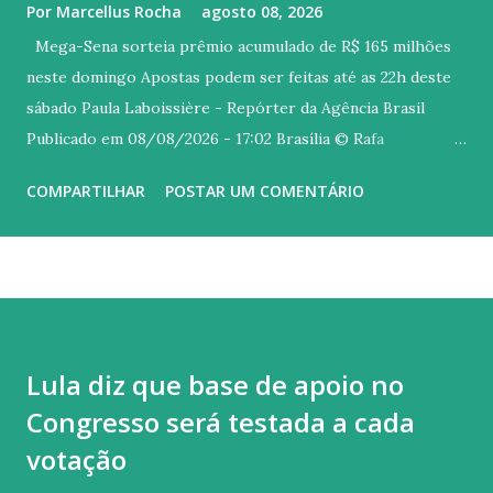
Por
Marcellus Rocha
agosto 08, 2026
Mega-Sena sorteia prêmio acumulado de R$ 165 milhões
neste domingo Apostas podem ser feitas até as 22h deste
sábado Paula Laboissière - Repórter da Agência Brasil
Publicado em 08/08/2026 - 17:02 Brasília © Rafa
Neddermeyer/Agência Brasil/ARQUIVO Versão em áudio A
COMPARTILHAR
POSTAR UM COMENTÁRIO
Mega-Sena sorteia neste domingo (9) prêmio estimado em
R$ 165 milhões. As seis dezenas do concurso 3.042 serão
sorteadas a partir das 11h (horário de Brasília) no Espaço
da Sorte, localizado na Avenida Paulista, em São Paulo. As
apostas podem ser feitas até as 22h (horário de Brasília) de
hoje (8) em casas lotéricas credenciadas pela Caixa em todo
Lula diz que base de apoio no
o país ou pela internet. A aposta simples, com seis dezenas,
Congresso será testada a cada
custa R$ 6. No último concurso, foram sorteados os
números 16, 21, 24, 31, 43 e 54, mas nenhum apostador
votação
acertou as seis dezenas . Oitenta e oito apostas acertaram