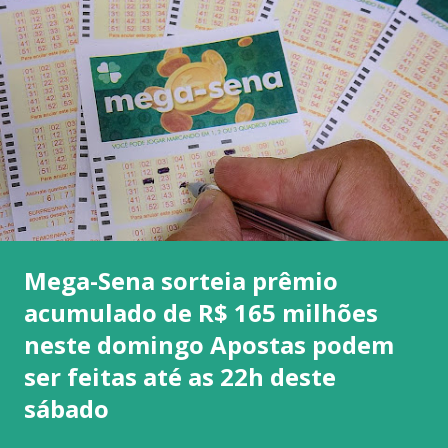
Mega-Sena sorteia prêmio
acumulado de R$ 165 milhões
neste domingo Apostas podem
ser feitas até as 22h deste
sábado