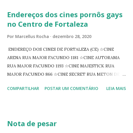
Endereços dos cines pornôs gays
no Centro de Fortaleza
Por
Marcellus Rocha
dezembro 28, 2020
ENDEREÇO DOS CINES DE FORTALEZA (CE) ☆CINE
ARENA RUA MAJOR FACUNDO 1181 ☆CINE AUTORAMA
RUA MAJOR FACUNDO 1193 ☆CINE MAJESTICK RUA
MAJOR FACUNDO 866 ☆CINE SECRET RUA METON DE
ALENCAR 607 ☆CINE SEDUÇÃO RUA FLORIANO
COMPARTILHAR
POSTAR UM COMENTÁRIO
LEIA MAIS
PEIXOTO 1307 ☆CINE IRIS RUA FLORIANO PEIXOTO 1206
CONTINUAÇÃO ☆CINE ENCONTRO RUA BARÃO DO RIO
BRANCO 1697 ☆CINE HOUSE RUA MENTON DE ALENCAR
363 ☆CINE LOVE STAR RUA MAJOR FACUNDO 1322
Nota de pesar
☆CINE VIP CLUBE RUA 24 DE MAIO 825 ☆CINE ECLIPSE
RUA ASSUNÇÃO 387 ☆CINE ERÓTICO RUA ASSUNÇÃO