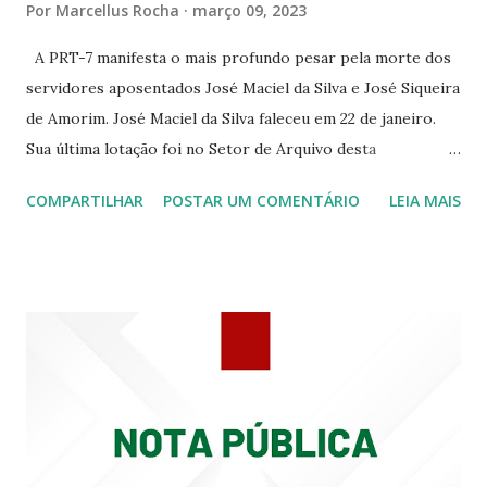
Por
Marcellus Rocha
março 09, 2023
344 ☆CINE EROS RUA ASSUNÇÃO 340
A PRT-7 manifesta o mais profundo pesar pela morte dos
servidores aposentados José Maciel da Silva e José Siqueira
de Amorim. José Maciel da Silva faleceu em 22 de janeiro.
Sua última lotação foi no Setor de Arquivo desta
Procuradoria Regional do Trabalho. O servidor José
COMPARTILHAR
POSTAR UM COMENTÁRIO
LEIA MAIS
Siqueira Amorim faleceu em 28 de fevereiro e encerrou a
carreira na Secretaria da Coordenadoria de 2º Grau. Ao
tempo em que se solidariza com os familiares e amigos, a
PRT-7 reconhece a valorosa contribuição de ambos
enquanto atuaram nesta instituição.