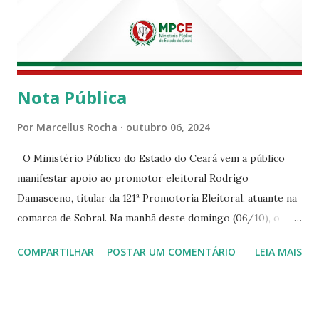
Nota Pública
Por
Marcellus Rocha
outubro 06, 2024
O Ministério Público do Estado do Ceará vem a público
manifestar apoio ao promotor eleitoral Rodrigo
Damasceno, titular da 121ª Promotoria Eleitoral, atuante na
comarca de Sobral. Na manhã deste domingo (06/10), o
senhor Moses Rodrigues, que é deputado federal e
COMPARTILHAR
POSTAR UM COMENTÁRIO
LEIA MAIS
integrava um grupo de apoiadores de um candidato a
prefeito, ignorou as orientações dos Promotores
Eleitorais em Sobral e atuou em contrariedade às normas
eleitorais, mesmo sendo advertido da irregularidade de sua