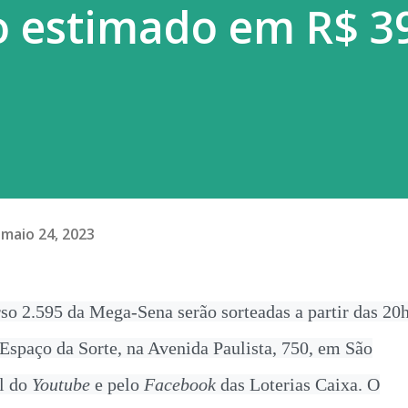
o estimado em R$ 3
ortados e surtos localizados continuam
maio 24, 2023
rso 2.595 da Mega-Sena serão sorteadas a partir das 20
o Espaço da Sorte, na Avenida Paulista, 750, em São
l do
Youtube
e pelo
Facebook
das Loterias Caixa. O