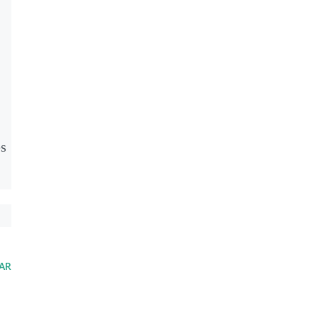
es
AR