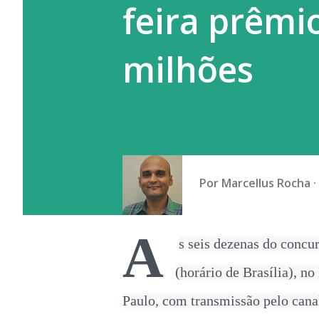
feira prêmi
endêmica do vírus, casos imp
sendo registrad...
milhões
Por
Marcellus Rocha
A
s seis dezenas do concu
(horário de Brasília), n
Paulo, com transmissão pelo cana