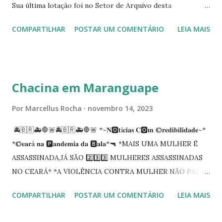
Sua última lotação foi no Setor de Arquivo desta
Procuradoria Regional do Trabalho. O servidor José
COMPARTILHAR
POSTAR UM COMENTÁRIO
LEIA MAIS
Siqueira Amorim faleceu em 28 de fevereiro e encerrou a
carreira na Secretaria da Coordenadoria de 2º Grau. Ao
tempo em que se solidariza com os familiares e amigos, a
PRT-7 reconhece a valorosa contribuição de ambos
Chacina em Maranguape
enquanto atuaram nesta instituição.
Por
Marcellus Rocha
novembro 14, 2023
🚔🇧🇷🚑🛑🚨🚔🇧🇷🚑🛑🚨 *~𝐍🅾️𝐭í𝐜𝐢𝐚𝐬 𝐂🅾️𝐦 ©️𝐫𝐞𝐝𝐢𝐛𝐢𝐥𝐢𝐝𝐚𝐝𝐞~*
*©️𝐞𝐚𝐫á 𝐧𝐚 🅿️𝐚𝐧𝐝𝐞𝐦𝐢𝐚 𝐝𝐚 🅱️𝐚𝐥𝐚*🔫 *MAIS UMA MULHER É
ASSASSINADA,JÁ SÃO 2️⃣3️⃣3️⃣ MULHERES ASSASSINADAS
NO CEARÁ* *A VIOLÊNCIA CONTRA MULHER NÃO PARA
NO CEARÁ* *MARANGUAPE/CHACINA* Segundo
COMPARTILHAR
POSTAR UM COMENTÁRIO
LEIA MAIS
informações quarto pessoas foram executadas no Distrito
de Amanari. Elemento pernicioso, do Fundoró, Amanari,