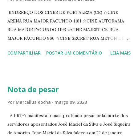
ENDEREÇO DOS CINES DE FORTALEZA (CE) ☆CINE
ARENA RUA MAJOR FACUNDO 1181 ☆CINE AUTORAMA
RUA MAJOR FACUNDO 1193 ☆CINE MAJESTICK RUA
MAJOR FACUNDO 866 ☆CINE SECRET RUA METON DE
ALENCAR 607 ☆CINE SEDUÇÃO RUA FLORIANO
COMPARTILHAR
POSTAR UM COMENTÁRIO
LEIA MAIS
PEIXOTO 1307 ☆CINE IRIS RUA FLORIANO PEIXOTO 1206
CONTINUAÇÃO ☆CINE ENCONTRO RUA BARÃO DO RIO
BRANCO 1697 ☆CINE HOUSE RUA MENTON DE ALENCAR
363 ☆CINE LOVE STAR RUA MAJOR FACUNDO 1322
Nota de pesar
☆CINE VIP CLUBE RUA 24 DE MAIO 825 ☆CINE ECLIPSE
RUA ASSUNÇÃO 387 ☆CINE ERÓTICO RUA ASSUNÇÃO
Por
Marcellus Rocha
março 09, 2023
344 ☆CINE EROS RUA ASSUNÇÃO 340
A PRT-7 manifesta o mais profundo pesar pela morte dos
servidores aposentados José Maciel da Silva e José Siqueira
de Amorim. José Maciel da Silva faleceu em 22 de janeiro.