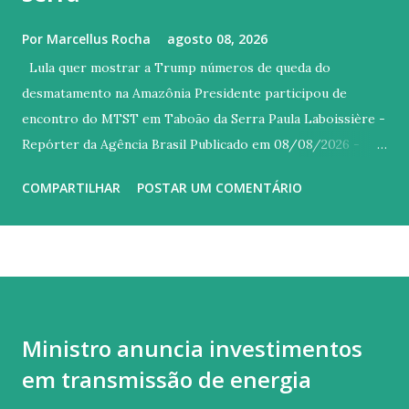
Por
Marcellus Rocha
agosto 08, 2026
Lula quer mostrar a Trump números de queda do
desmatamento na Amazônia Presidente participou de
encontro do MTST em Taboão da Serra Paula Laboissière -
Repórter da Agência Brasil Publicado em 08/08/2026 -
14:46 Brasília © REUTERS/Adriano Machado/Proibida
COMPARTILHAR
POSTAR UM COMENTÁRIO
reprodução Versão em áudio O presidente Luiz Inácio Lula
da Silva disse, neste sábado (8) em São Paulo, que vai enviar
ao presidente dos Estados Unidos (EUA), Donald Trump, os
dados mais recentes sobre a queda do desmatamento na
Amazônia. Durante encontro do Movimento dos
Trabalhadores Sem Teto (MTST) em Taboão da Serra, Lula
Ministro anuncia investimentos
lembrou que, entre os argumentos utilizados pelo governo
em transmissão de energia
estadunidense para justificar o tarifaço, estava o
desmatamento ilegal. “Fiz questão de tirar fotografia dos