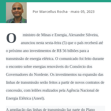
números porque, para os Estados Unidos, nesse novo
Por
Marcellus Rocha
maio 05, 2023
tarifaço que fizeram para o Brasil, um dos motivos era que
a gente não cuidava do desmatamento. Quero preparar os
números e mandar para o meu amigo Trump. Pra ele saber
que quem o informou não ...
O
ministro de Minas e Energia, Alexandre Silveira,
anunciou nesta sexta-feira (5) que o país receberá até
o próximo ano investimentos de R$ 56 bilhões para a
transmissão de energia elétrica. O comunicado foi feito durante
o encontro sobre energias renováveis do Consórcio dos
Governadores do Nordeste. Os investimentos na expansão das
linhas de transmissão serão feitos a partir de novos contratos de
concessão, com leilões realizados pela Agência Nacional de
Energia Elétrica (Aneel).
A ampliação das linhas de transmissão faz parte do Plano