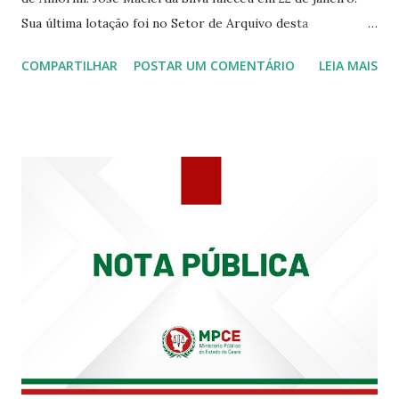
Sua última lotação foi no Setor de Arquivo desta
Procuradoria Regional do Trabalho. O servidor José
COMPARTILHAR
POSTAR UM COMENTÁRIO
LEIA MAIS
Siqueira Amorim faleceu em 28 de fevereiro e encerrou a
carreira na Secretaria da Coordenadoria de 2º Grau. Ao
tempo em que se solidariza com os familiares e amigos, a
PRT-7 reconhece a valorosa contribuição de ambos
enquanto atuaram nesta instituição.