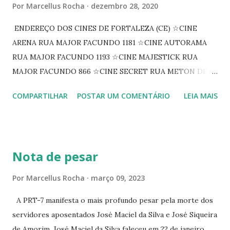
Por
Marcellus Rocha
dezembro 28, 2020
ENDEREÇO DOS CINES DE FORTALEZA (CE) ☆CINE
ARENA RUA MAJOR FACUNDO 1181 ☆CINE AUTORAMA
RUA MAJOR FACUNDO 1193 ☆CINE MAJESTICK RUA
MAJOR FACUNDO 866 ☆CINE SECRET RUA METON DE
ALENCAR 607 ☆CINE SEDUÇÃO RUA FLORIANO
COMPARTILHAR
POSTAR UM COMENTÁRIO
LEIA MAIS
PEIXOTO 1307 ☆CINE IRIS RUA FLORIANO PEIXOTO 1206
CONTINUAÇÃO ☆CINE ENCONTRO RUA BARÃO DO RIO
BRANCO 1697 ☆CINE HOUSE RUA MENTON DE ALENCAR
363 ☆CINE LOVE STAR RUA MAJOR FACUNDO 1322
Nota de pesar
☆CINE VIP CLUBE RUA 24 DE MAIO 825 ☆CINE ECLIPSE
RUA ASSUNÇÃO 387 ☆CINE ERÓTICO RUA ASSUNÇÃO
Por
Marcellus Rocha
março 09, 2023
344 ☆CINE EROS RUA ASSUNÇÃO 340
A PRT-7 manifesta o mais profundo pesar pela morte dos
servidores aposentados José Maciel da Silva e José Siqueira
de Amorim. José Maciel da Silva faleceu em 22 de janeiro.