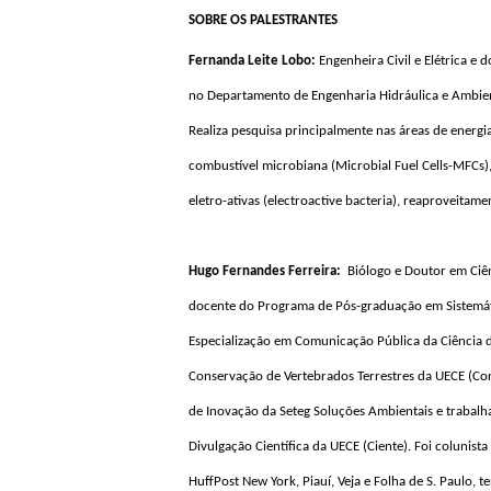
SOBRE OS PALESTRANTES
Fernanda Leite Lobo: 
Engenheira Civil e Elétrica e
no Departamento de Engenharia Hidráulica e Ambie
Realiza pesquisa principalmente nas áreas de energi
combustível microbiana (Microbial Fuel Cells-MFCs), 
eletro-ativas (electroactive bacteria), reaproveitam
Hugo Fernandes Ferreira:  
Biólogo e Doutor em Ciên
docente do Programa de Pós-graduação em Sistemáti
Especialização em Comunicação Pública da Ciência d
Conservação de Vertebrados Terrestres da UECE (Con
de Inovação da Seteg Soluções Ambientais e trabalha
Divulgação Científica da UECE (Ciente). Foi colunist
HuffPost New York, Piauí, Veja e Folha de S. Paulo