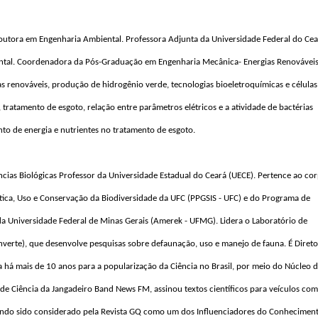
 doutora em Engenharia Ambiental. Professora Adjunta da Universidade Federal do Cea
ntal. Coordenadora da Pós-Graduação em Engenharia Mecânica- Energias Renováveis.
as renováveis, produção de hidrogênio verde, tecnologias bioeletroquímicas e células 
tratamento de esgoto, relação entre parâmetros elétricos e a atividade de bactérias 
ento de energia e nutrientes no tratamento de esgoto.
cias Biológicas Professor da Universidade Estadual do Ceará (UECE). Pertence ao cor
ca, Uso e Conservação da Biodiversidade da UFC (PPGSIS - UFC) e do Programa de 
a Universidade Federal de Minas Gerais (Amerek - UFMG). Lidera o Laboratório de 
verte), que desenvolve pesquisas sobre defaunação, uso e manejo de fauna. É Diretor
 há mais de 10 anos para a popularização da Ciência no Brasil, por meio do Núcleo d
a de Ciência da Jangadeiro Band News FM, assinou textos científicos para veículos com
, tendo sido considerado pela Revista GQ como um dos Influenciadores do Conheciment