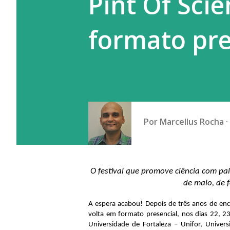
Pint Of Sci
Mineirão. A Raposa ganhou por
formato pre
Copa do Brasil pela terceira v
Por
Marcellus Rocha
O festival que promove ciência com pal
de maio, de 
A espera acabou! Depois de três anos de enco
volta em formato presencial, nos dias 22, 23
Universidade de Fortaleza – Unifor, Univer