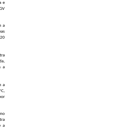
 e 
GV 
 a 
as 
20 
ra 
a, 
 a 
 a 
C, 
or 
no 
ra 
 a 