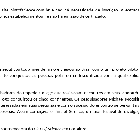
site 
pintofscience.com.br
 e não há necessidade de inscrição. A entrada
 nos estabelecimentos – e não há emissão de certificado.
 consecutivos todo mês de maio e chegou ao Brasil como um projeto piloto 
nto conquistou as pessoas pela forma descontraída com a qual explica
isadores do Imperial College que realizavam encontros em seus laboratóri
 logo conquistou os cinco continentes. Os pesquisadores Michael Motskin
nteressadas em suas pesquisas e com o sucesso do encontro se perguntar
s pessoas. Assim começava o Pint of 
Science
; o maior festival de divulgaç
, coordenadora do 
Pint Of 
Science
 em Fortaleza.