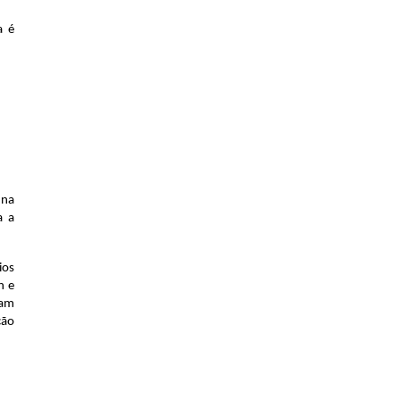
 é 
na 
 a 
os 
 e 
am 
ão 