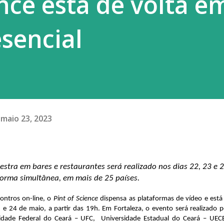
ence está de volta e
 2 a 0 e chega às quartas de final da
sencial
ez desde seu último título, em 201...
maio 23, 2023
estra em bares e restaurantes será realizado nos dias 22, 23 e 2
forma simultânea, em mais de 25 países.
ntros on-line, o 
Pint of 
Science
 dispensa as plataformas de vídeo e está 
 e 24 de maio, a partir das 19h. Em Fortaleza, o evento será realizado pe
sidade Federal do Ceará – UFC,  Universidade Estadual do Ceará – UECE