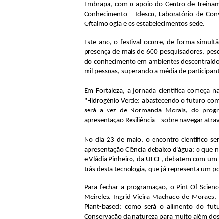
Embrapa, com o apoio do Centro de Treiname
Conhecimento – Idesco, Laboratório de Conv
Oftalmologia e os estabelecimentos sede.
Este ano, o festival ocorre, de forma simult
presença de mais de 600 pesquisadores, pesqui
do conhecimento em ambientes descontraídos, 
mil pessoas, superando a média de participant
Em Fortaleza, a jornada científica começa n
"Hidrogênio Verde: abastecendo o futuro com 
será a vez de Normanda Morais, do progr
apresentação Resiliência – sobre navegar atra
No dia 23 de maio, o encontro científico s
apresentação Ciência debaixo d'água: o que no
e Vládia Pinheiro, da UECE, debatem com um te
trás desta tecnologia, que já representa um pon
Para fechar a programação, o Pint Of 
Scienc
Meireles. Ingrid Vieira Machado de Moraes,
Plant-based: como será o alimento do futu
Conservação da natureza para muito além do