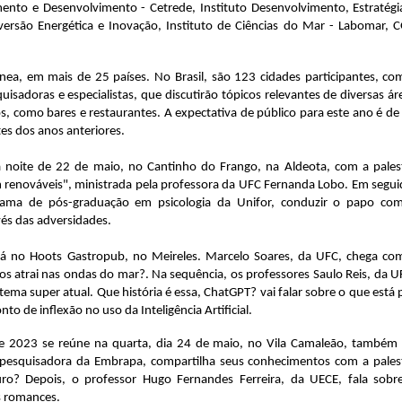
nto e Desenvolvimento - Cetrede, Instituto Desenvolvimento, Estratégia
ersão Energética e Inovação, Instituto de Ciências do Mar - Labomar, C
ânea, em mais de 25 países. No Brasil, são 123 cidades participantes, com
sadoras e especialistas, que discutirão tópicos relevantes de diversas áre
como bares e restaurantes. A expectativa de público para este ano é de 
es dos anos anteriores.
a noite de 22 de maio, no Cantinho do Frango, na Aldeota, com a palest
renováveis", ministrada pela professora da UFC Fernanda Lobo. Em seguid
ama de pós-graduação em psicologia da Unifor, conduzir o papo com
vés das adversidades. 
erá no Hoots Gastropub, no Meireles. Marcelo Soares, da UFC, chega com
s atrai nas ondas do mar?. Na sequência, os professores Saulo Reis, da UF
ma super atual. Que história é essa, ChatGPT? vai falar sobre o que está p
to de inflexão no uso da Inteligência Artificial. 
e
 2023 se reúne na quarta, dia 24 de maio, no Vila Camaleão, também 
 pesquisadora da Embrapa, compartilha seus conhecimentos com a palest
ro? Depois, o professor Hugo Fernandes Ferreira, da UECE, fala sobre
s romances.