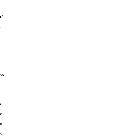
rá 
 
po 
 
e 
o 
o 