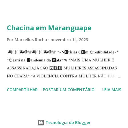
carreira na Secretaria da Coordenadoria de 2º Grau. Ao
tempo em que se solidariza com os familiares e amigos, a
PRT-7 reconhece a valorosa contribuição de ambos
Chacina em Maranguape
enquanto atuaram nesta instituição.
Por
Marcellus Rocha
novembro 14, 2023
🚔🇧🇷🚑🛑🚨🚔🇧🇷🚑🛑🚨 *~𝐍🅾️𝐭í𝐜𝐢𝐚𝐬 𝐂🅾️𝐦 ©️𝐫𝐞𝐝𝐢𝐛𝐢𝐥𝐢𝐝𝐚𝐝𝐞~*
*©️𝐞𝐚𝐫á 𝐧𝐚 🅿️𝐚𝐧𝐝𝐞𝐦𝐢𝐚 𝐝𝐚 🅱️𝐚𝐥𝐚*🔫 *MAIS UMA MULHER É
ASSASSINADA,JÁ SÃO 2️⃣3️⃣3️⃣ MULHERES ASSASSINADAS
NO CEARÁ* *A VIOLÊNCIA CONTRA MULHER NÃO PARA
NO CEARÁ* *MARANGUAPE/CHACINA* Segundo
COMPARTILHAR
POSTAR UM COMENTÁRIO
LEIA MAIS
informações quarto pessoas foram executadas no Distrito
de Amanari. Elemento pernicioso, do Fundoró, Amanari,
lesionado a bala, e depois de alguns minutos veio a óbito.
Segundo informes, os algozes são da GDE da Babilônia.
Tecnologia do Blogger
Tbm Amanari. Estavam em uma casa, onde foi invadida e