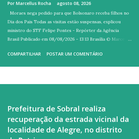
Por
Marcellus Rocha
agosto 08, 2026
Moraes nega pedido para que Bolsonaro receba filhos no
Dia dos Pais Todas as visitas estão suspensas, explicou
ministro do STF Felipe Pontes - Repórter da Agência
Brasil Publicado em 08/08/2026 - 13:13 Brasília © Marcello
Casal Jr/ Agência Brasil Versão em áudio O ministro
COMPARTILHAR
POSTAR UM COMENTÁRIO
Alexandre de Moraes, do Supremo Tribunal Federal (STF)
rejeitou neste sábado (8) um pedido para que o ex-
presidente Jair Bolsonaro receba os filhos no Dia dos Pais
em sua casa, onde ele cumpre a pena de 27 anos e três de
reclusão a qual foi condenado por liderar uma tentativa de
golpe de Estado. O ministro citou decisão anterior, em que
Prefeitura de Sobral realiza
suspendeu todas as visitas a Bolsonaro, com a exceção da
recuperação da estrada vicinal da
equipe médica e de advogados. A medida foi tomada diante
do descumprimento das condições para a prisão domiciliar,
localidade de Alegre, no distrito
afirmou ministro. A proibição das visitas ocorreu após o