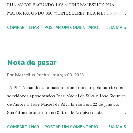
RUA MAJOR FACUNDO 1193 ☆CINE MAJESTICK RUA
MAJOR FACUNDO 866 ☆CINE SECRET RUA METON DE
ALENCAR 607 ☆CINE SEDUÇÃO RUA FLORIANO
COMPARTILHAR
POSTAR UM COMENTÁRIO
LEIA MAIS
PEIXOTO 1307 ☆CINE IRIS RUA FLORIANO PEIXOTO 1206
CONTINUAÇÃO ☆CINE ENCONTRO RUA BARÃO DO RIO
BRANCO 1697 ☆CINE HOUSE RUA MENTON DE ALENCAR
363 ☆CINE LOVE STAR RUA MAJOR FACUNDO 1322
Nota de pesar
☆CINE VIP CLUBE RUA 24 DE MAIO 825 ☆CINE ECLIPSE
RUA ASSUNÇÃO 387 ☆CINE ERÓTICO RUA ASSUNÇÃO
Por
Marcellus Rocha
março 09, 2023
344 ☆CINE EROS RUA ASSUNÇÃO 340
A PRT-7 manifesta o mais profundo pesar pela morte dos
servidores aposentados José Maciel da Silva e José Siqueira
de Amorim. José Maciel da Silva faleceu em 22 de janeiro.
Sua última lotação foi no Setor de Arquivo desta
Procuradoria Regional do Trabalho. O servidor José
COMPARTILHAR
POSTAR UM COMENTÁRIO
LEIA MAIS
Siqueira Amorim faleceu em 28 de fevereiro e encerrou a