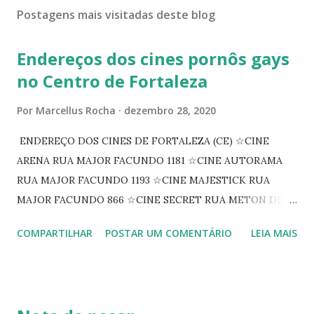
Postagens mais visitadas deste blog
Endereços dos cines pornôs gays
no Centro de Fortaleza
Por
Marcellus Rocha
dezembro 28, 2020
ENDEREÇO DOS CINES DE FORTALEZA (CE) ☆CINE
ARENA RUA MAJOR FACUNDO 1181 ☆CINE AUTORAMA
RUA MAJOR FACUNDO 1193 ☆CINE MAJESTICK RUA
MAJOR FACUNDO 866 ☆CINE SECRET RUA METON DE
ALENCAR 607 ☆CINE SEDUÇÃO RUA FLORIANO
COMPARTILHAR
POSTAR UM COMENTÁRIO
LEIA MAIS
PEIXOTO 1307 ☆CINE IRIS RUA FLORIANO PEIXOTO 1206
CONTINUAÇÃO ☆CINE ENCONTRO RUA BARÃO DO RIO
BRANCO 1697 ☆CINE HOUSE RUA MENTON DE ALENCAR
363 ☆CINE LOVE STAR RUA MAJOR FACUNDO 1322