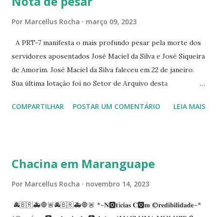
Nota de pesar
☆CINE VIP CLUBE RUA 24 DE MAIO 825 ☆CINE ECLIPSE
RUA ASSUNÇÃO 387 ☆CINE ERÓTICO RUA ASSUNÇÃO
Por
Marcellus Rocha
março 09, 2023
344 ☆CINE EROS RUA ASSUNÇÃO 340
A PRT-7 manifesta o mais profundo pesar pela morte dos
servidores aposentados José Maciel da Silva e José Siqueira
de Amorim. José Maciel da Silva faleceu em 22 de janeiro.
Sua última lotação foi no Setor de Arquivo desta
Procuradoria Regional do Trabalho. O servidor José
COMPARTILHAR
POSTAR UM COMENTÁRIO
LEIA MAIS
Siqueira Amorim faleceu em 28 de fevereiro e encerrou a
carreira na Secretaria da Coordenadoria de 2º Grau. Ao
tempo em que se solidariza com os familiares e amigos, a
PRT-7 reconhece a valorosa contribuição de ambos
Chacina em Maranguape
enquanto atuaram nesta instituição.
Por
Marcellus Rocha
novembro 14, 2023
🚔🇧🇷🚑🛑🚨🚔🇧🇷🚑🛑🚨 *~𝐍🅾️𝐭í𝐜𝐢𝐚𝐬 𝐂🅾️𝐦 ©️𝐫𝐞𝐝𝐢𝐛𝐢𝐥𝐢𝐝𝐚𝐝𝐞~*