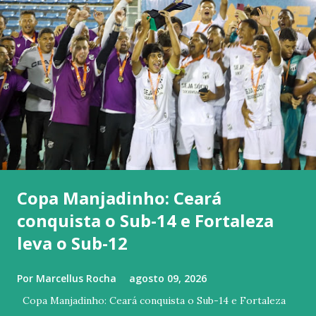
Copa Manjadinho: Ceará
conquista o Sub-14 e Fortaleza
leva o Sub-12
Por
Marcellus Rocha
agosto 09, 2026
Copa Manjadinho: Ceará conquista o Sub-14 e Fortaleza