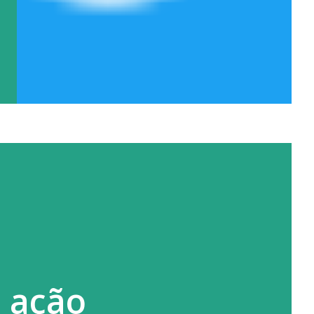
m ação