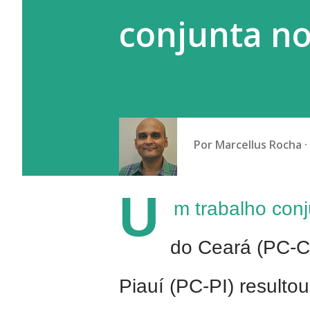
conjunta n
Por
Marcellus Rocha
U
m trabalho conj
do Ceará (PC-CE
Piauí (PC-PI) result