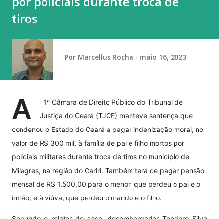
por policiais durante troca de
tempestades permaneçam concentradas entre o Paraná, o
tiros
centro e o norte de Santa Catarina, o sul de Mato Grosso
do Sul e o centro-sul de São Paulo. Há ainda aviso amarelo
d...
Por
Marcellus Rocha
maio 16, 2023
A
1ª Câmara de Direito Público do Tribunal de
Justiça do Ceará (TJCE) manteve sentença que
condenou o Estado do Ceará a pagar indenização moral, no
valor de R$ 300 mil, à família de pai e filho mortos por
policiais militares durante troca de tiros no município de
Milagres, na região do Cariri. Também terá de pagar pensão
mensal de R$ 1.500,00 para o menor, que perdeu o pai e o
irmão; e à viúva, que perdeu o marido e o filho.
Segundo o relator do caso, desembargador Teodoro Silva