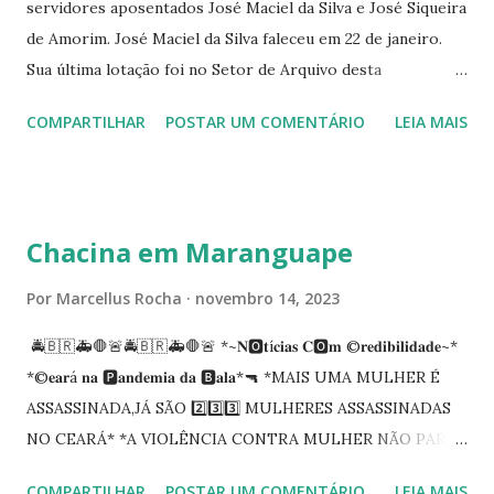
servidores aposentados José Maciel da Silva e José Siqueira
de Amorim. José Maciel da Silva faleceu em 22 de janeiro.
Sua última lotação foi no Setor de Arquivo desta
Procuradoria Regional do Trabalho. O servidor José
COMPARTILHAR
POSTAR UM COMENTÁRIO
LEIA MAIS
Siqueira Amorim faleceu em 28 de fevereiro e encerrou a
carreira na Secretaria da Coordenadoria de 2º Grau. Ao
tempo em que se solidariza com os familiares e amigos, a
PRT-7 reconhece a valorosa contribuição de ambos
Chacina em Maranguape
enquanto atuaram nesta instituição.
Por
Marcellus Rocha
novembro 14, 2023
🚔🇧🇷🚑🛑🚨🚔🇧🇷🚑🛑🚨 *~𝐍🅾️𝐭í𝐜𝐢𝐚𝐬 𝐂🅾️𝐦 ©️𝐫𝐞𝐝𝐢𝐛𝐢𝐥𝐢𝐝𝐚𝐝𝐞~*
*©️𝐞𝐚𝐫á 𝐧𝐚 🅿️𝐚𝐧𝐝𝐞𝐦𝐢𝐚 𝐝𝐚 🅱️𝐚𝐥𝐚*🔫 *MAIS UMA MULHER É
ASSASSINADA,JÁ SÃO 2️⃣3️⃣3️⃣ MULHERES ASSASSINADAS
NO CEARÁ* *A VIOLÊNCIA CONTRA MULHER NÃO PARA
NO CEARÁ* *MARANGUAPE/CHACINA* Segundo
COMPARTILHAR
POSTAR UM COMENTÁRIO
LEIA MAIS