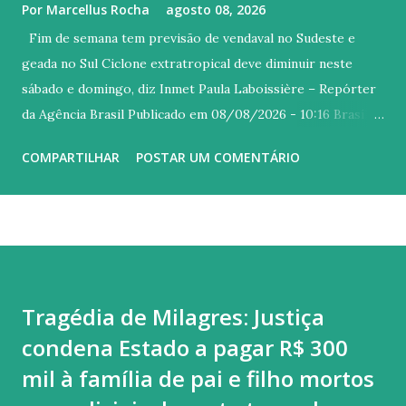
Por
Marcellus Rocha
agosto 08, 2026
Fim de semana tem previsão de vendaval no Sudeste e
geada no Sul Ciclone extratropical deve diminuir neste
sábado e domingo, diz Inmet Paula Laboissière – Repórter
da Agência Brasil Publicado em 08/08/2026 - 10:16 Brasília
© Arquivo/Ricardo Wolffenbuttel/ SECOM/ Governo
COMPARTILHAR
POSTAR UM COMENTÁRIO
Santa Catarina Versão em áudio Os efeitos do ciclone
extratropical que atingiu o Brasil esta semana devem
diminuir ao longo deste sábado (8) e domingo (9), apesar de
favorecer a entrada de uma massa de ar frio sobre o Sul,
conforme previsão do Instituto Nacional de Meteorologia
(Inmet). O resfriamento favorece a formação de geadas no
Tragédia de Milagres: Justiça
centro-sul do Rio Grande do Sul e em áreas de Santa
condena Estado a pagar R$ 300
Catarina. A partir de segunda-feira (10), o ar frio alcança
também São Paulo e Rio de Janeiro, mas com menor
mil à família de pai e filho mortos
intensidade. Neste fim de semana , a previsão é que as