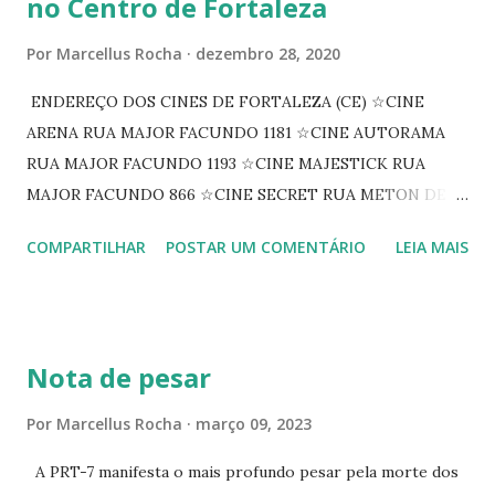
no Centro de Fortaleza
Por
Marcellus Rocha
dezembro 28, 2020
ENDEREÇO DOS CINES DE FORTALEZA (CE) ☆CINE
ARENA RUA MAJOR FACUNDO 1181 ☆CINE AUTORAMA
RUA MAJOR FACUNDO 1193 ☆CINE MAJESTICK RUA
MAJOR FACUNDO 866 ☆CINE SECRET RUA METON DE
ALENCAR 607 ☆CINE SEDUÇÃO RUA FLORIANO
COMPARTILHAR
POSTAR UM COMENTÁRIO
LEIA MAIS
PEIXOTO 1307 ☆CINE IRIS RUA FLORIANO PEIXOTO 1206
CONTINUAÇÃO ☆CINE ENCONTRO RUA BARÃO DO RIO
BRANCO 1697 ☆CINE HOUSE RUA MENTON DE ALENCAR
363 ☆CINE LOVE STAR RUA MAJOR FACUNDO 1322
Nota de pesar
☆CINE VIP CLUBE RUA 24 DE MAIO 825 ☆CINE ECLIPSE
RUA ASSUNÇÃO 387 ☆CINE ERÓTICO RUA ASSUNÇÃO
Por
Marcellus Rocha
março 09, 2023
344 ☆CINE EROS RUA ASSUNÇÃO 340
A PRT-7 manifesta o mais profundo pesar pela morte dos