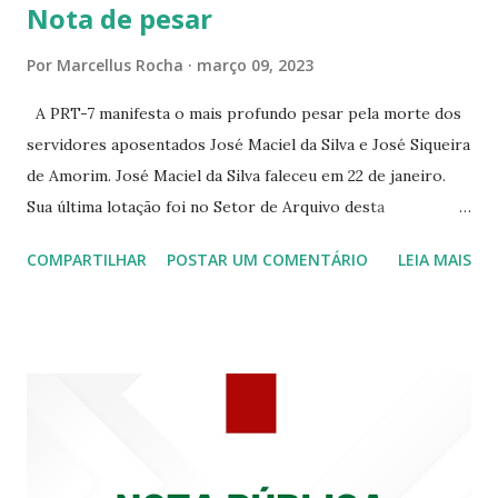
Nota de pesar
☆CINE VIP CLUBE RUA 24 DE MAIO 825 ☆CINE ECLIPSE
RUA ASSUNÇÃO 387 ☆CINE ERÓTICO RUA ASSUNÇÃO
Por
Marcellus Rocha
março 09, 2023
344 ☆CINE EROS RUA ASSUNÇÃO 340
A PRT-7 manifesta o mais profundo pesar pela morte dos
servidores aposentados José Maciel da Silva e José Siqueira
de Amorim. José Maciel da Silva faleceu em 22 de janeiro.
Sua última lotação foi no Setor de Arquivo desta
Procuradoria Regional do Trabalho. O servidor José
COMPARTILHAR
POSTAR UM COMENTÁRIO
LEIA MAIS
Siqueira Amorim faleceu em 28 de fevereiro e encerrou a
carreira na Secretaria da Coordenadoria de 2º Grau. Ao
tempo em que se solidariza com os familiares e amigos, a
PRT-7 reconhece a valorosa contribuição de ambos
enquanto atuaram nesta instituição.