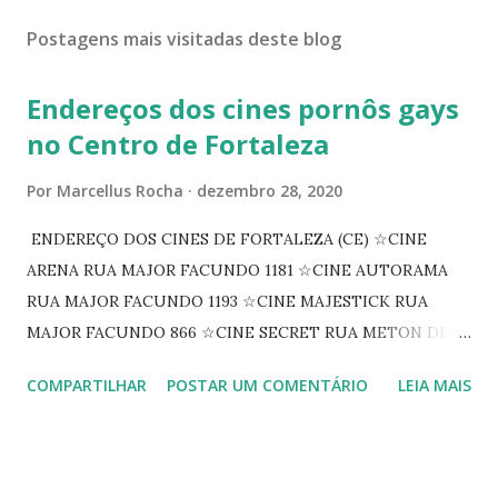
Postagens mais visitadas deste blog
Endereços dos cines pornôs gays
no Centro de Fortaleza
Por
Marcellus Rocha
dezembro 28, 2020
ENDEREÇO DOS CINES DE FORTALEZA (CE) ☆CINE
ARENA RUA MAJOR FACUNDO 1181 ☆CINE AUTORAMA
RUA MAJOR FACUNDO 1193 ☆CINE MAJESTICK RUA
MAJOR FACUNDO 866 ☆CINE SECRET RUA METON DE
ALENCAR 607 ☆CINE SEDUÇÃO RUA FLORIANO
COMPARTILHAR
POSTAR UM COMENTÁRIO
LEIA MAIS
PEIXOTO 1307 ☆CINE IRIS RUA FLORIANO PEIXOTO 1206
CONTINUAÇÃO ☆CINE ENCONTRO RUA BARÃO DO RIO
BRANCO 1697 ☆CINE HOUSE RUA MENTON DE ALENCAR
363 ☆CINE LOVE STAR RUA MAJOR FACUNDO 1322