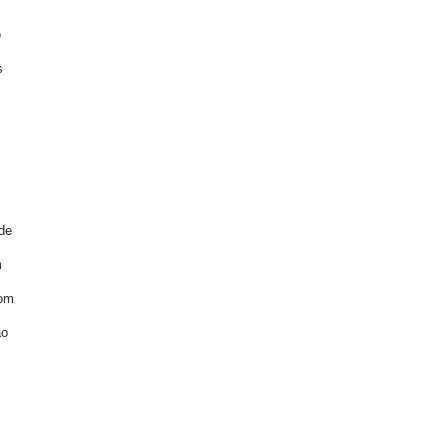
o
s
 de
m
com
ão