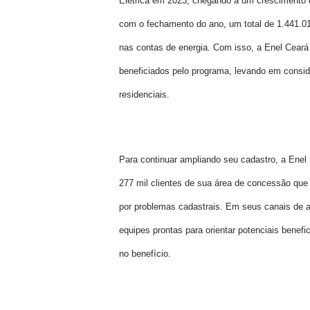
Elétrica em 2023, chegando a um crescimento
com o fechamento do ano, um total de 1.441.0
nas contas de energia. Com isso, a Enel Ceará 
beneficiados pelo programa, levando em conside
residenciais.
Para continuar ampliando seu cadastro, a Enel 
277 mil clientes de sua área de concessão que 
por problemas cadastrais. Em seus canais de at
equipes prontas para orientar potenciais benefi
no benefício.