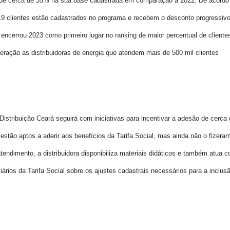
 de cerca de 35% na sua base cadastrada em comparação a 2022. De acordo
19 clientes estão cadastrados no programa e recebem o desconto progressiv
encerrou 2023 como primeiro lugar no ranking de maior percentual de cliente
ração as distribuidoras de energia que atendem mais de 500 mil clientes
Distribuição Ceará seguirá com iniciativas para incentivar a adesão de cerca
estão aptos a aderir aos benefícios da Tarifa Social, mas ainda não o fizera
endimento, a distribuidora disponibiliza materiais didáticos e também atua 
ciários da Tarifa Social sobre os ajustes cadastrais necessários para a inclus